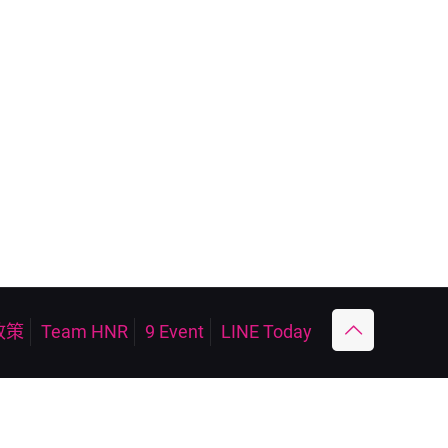
政策
Team HNR
9 Event
LINE Today