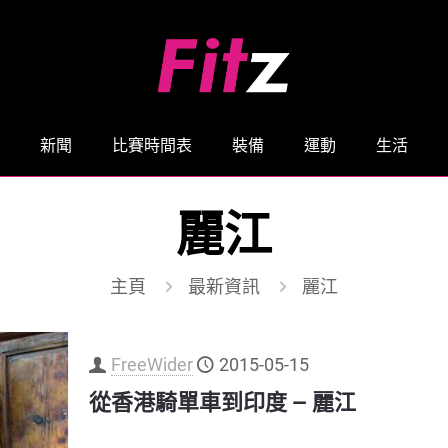
新聞
比賽時間表
裝備
運動
生活
麗江
主頁
最新資訊
麗江
FreeWider
2015-05-15
從香港騎單車到印度 — 麗江