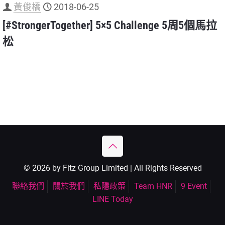
黃俊橋
2018-06-25
[#StrongerTogether] 5×5 Challenge 5周5個馬拉
松
© 2026 by Fitz Group Limited | All Rights Reserved
聯絡我們
關於我們
私隱政策
Team HNR
9 Event
LINE Today