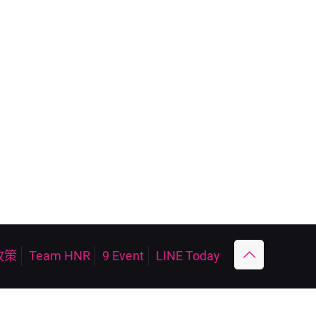
政策
Team HNR
9 Event
LINE Today