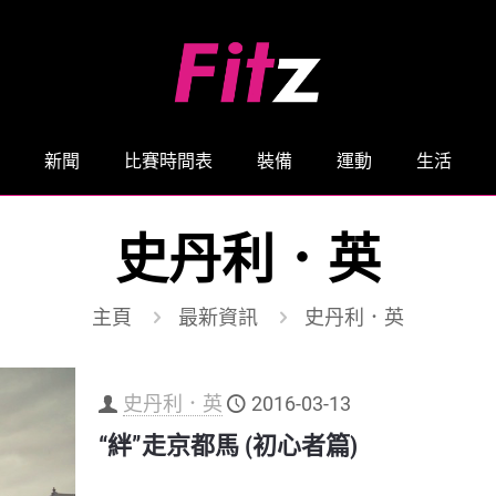
新聞
比賽時間表
裝備
運動
生活
史丹利．英
主頁
最新資訊
史丹利．英
史丹利．英
2016-03-13
“絆”走京都馬 (初心者篇)