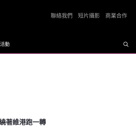
聯絡我們
短片攝影
商業合作
活動
18] 繞著維港跑一轉