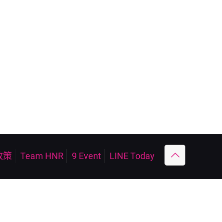
政策
Team HNR
9 Event
LINE Today