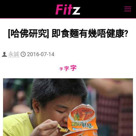
[哈佛研究] 即食麵有幾唔健康?
永誠
2016-07-14
Increase
字
Reset
Decrease
字
字
font
font
font
size.
size.
size.