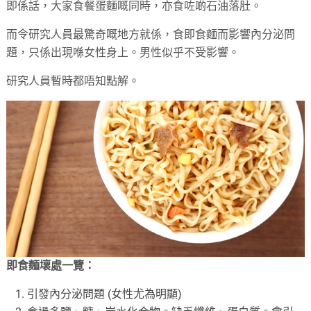
即係話，大家食餐蛋麵嘅同時，亦食咗啲石油落肚。
而令研究人員最驚奇嘅地方就係，食即食麵而影響內分泌問
題，只係出現喺女性身上。男性似乎不受影響。
研究人員暫時都唔知點解。
即食麵壞處一覽：
引發內分泌問題 (女性尤為明顯)