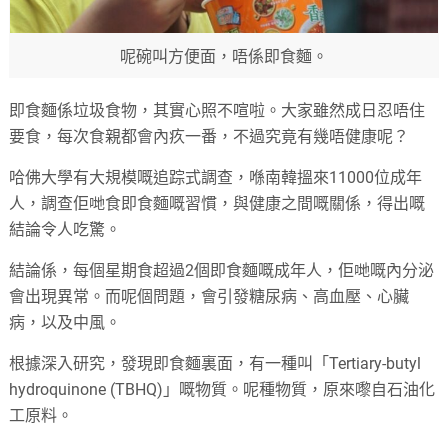
呢碗叫方便面，唔係即食麵。
即食麵係垃圾食物，其實心照不喧啦。大家雖然成日忍唔住
要食，每次食親都會內疚一番，不過究竟有幾唔健康呢？
哈佛大學有大規模嘅追踪式調查，喺南韓搵來11000位成年
人，調查佢哋食即食麵嘅習慣，與健康之間嘅關係，得出嘅
結論令人吃驚。
結論係，每個星期食超過2個即食麵嘅成年人，佢哋嘅內分泌
會出現異常。而呢個問題，會引發糖尿病、高血壓、心臟
病，以及中風。
根據深入研究，發現即食麵裏面，有一種叫「Tertiary-butyl
hydroquinone (TBHQ)」嘅物質。呢種物質，原來嚟自石油化
工原料。