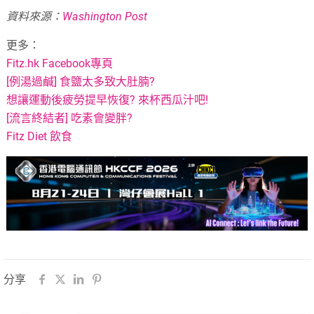
資料來源：
Washington Post
更多：
Fitz.hk Facebook專頁
[例湯過鹹] 食鹽太多致大肚腩?
想讓運動後疲勞提早恢復? 來杯西瓜汁吧!
[流言終結者] 吃素會變胖?
Fitz Diet 飲食
分享