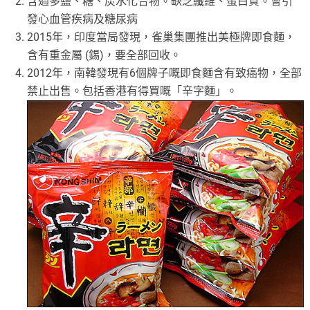
含過多鹽、糖、炭水化合物。缺乏纖維、蛋白質。會引
發心血管疾病及糖尿病
2015年，印度當局發現，雀巢集團推出美極牌即食麵，
含有重金屬 (錫)，要全部回收。
2012年，南韓發現有6個牌子嘅即食麵含有致癌物，全部
禁止出售。包括香港有得買嘅「辛字麵」。