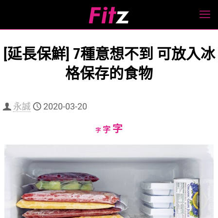
[延長保鮮] 7種意想不到 可放入冰
格保存的食物
永誠
2020-03-20
Increase
字
Reset
Decrease
字
字
font
font
font
size.
size.
size.