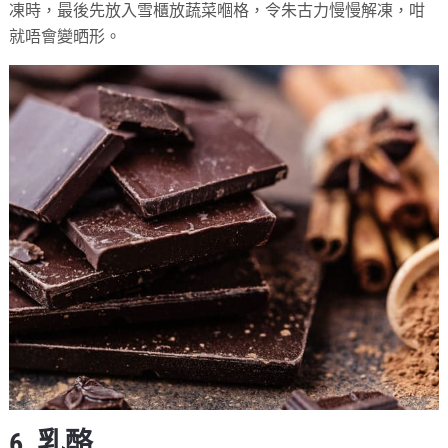
凍時，最後先放入雪櫃放蔬菜嗰格，令朱古力慢慢解凍，咁
就唔會變晒形。
6. 乳酪