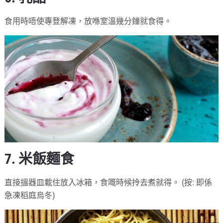
食用時唔使專登解凍，放喺室溫幾分鐘就食得。
7. 米飯麵食
直接搵器皿載住放入冰箱，食嘅時候拎去煮就得。 (按: 即係
急凍稻庭烏冬)