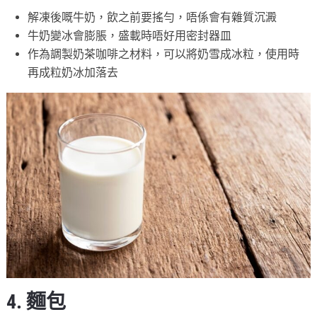
解凍後嘅牛奶，飲之前要搖勻，唔係會有雜質沉澱
牛奶變冰會膨脹，盛載時唔好用密封器皿
作為調製奶茶咖啡之材料，可以將奶雪成冰粒，使用時
再成粒奶冰加落去
4. 麵包