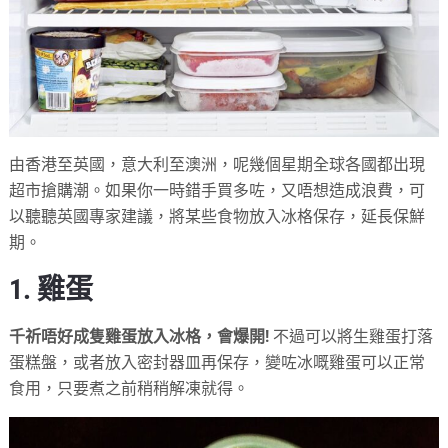
由香港至英國，意大利至澳洲，呢幾個星期全球各國都出現
超市搶購潮。如果你一時錯手買多咗，又唔想造成浪費，可
以聽聽英國專家建議，將某些食物放入冰格保存，延長保鮮
期。
1. 雞蛋
千祈唔好成隻雞蛋放入冰格，會爆開!
不過可以將生雞蛋打落
蛋糕盤，或者放入密封器皿再保存，變咗冰嘅雞蛋可以正常
食用，只要煮之前稍稍解凍就得。