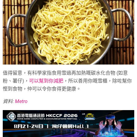
值得留意，有科學家指食用雪過再加熱嘅碳水化合物 (如意
粉、薯仔)，
可以幫到你減肥
，所以善用你嘅雪櫃，除咗幫你
慳到食物，仲可以令你食得更健康。
資料:
Metro