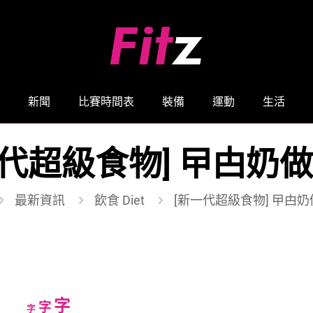
新聞
比賽時間表
裝備
運動
生活
一代超級食物] 曱甴奶做
最新資訊
飲食 Diet
[新一代超級食物] 曱甴奶
Increase
字
Reset
Decrease
字
字