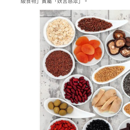
級食物」實屬「妖言惑眾」。