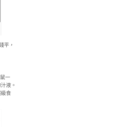
價錢平，
袋鼠一
的汁液。
超級食