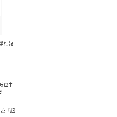
 爭相報
紙包牛
高
」為「超