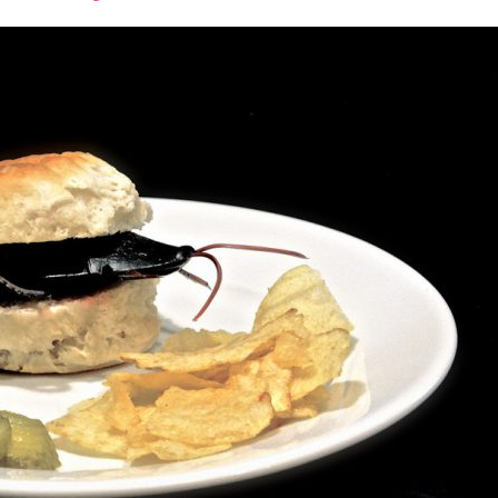
font
font
font
size.
size.
size.