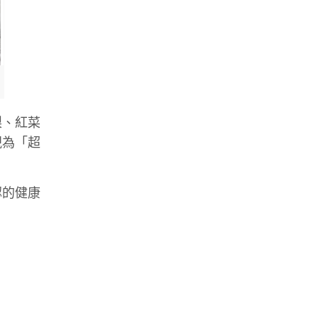
梨、紅菜
視為「超
認的健康