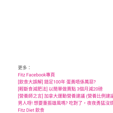
更多：
Fitz Facebook專頁
[飲食大誤解] 錯足100年 蛋黃唔係萬惡?
[輕斷食減肥法] 以簡單做賣點 3個月減20磅
[營養師之言] 加拿大運動營養建議 (營養比例建
男人呀! 想要重振雄風嗎? 吃對了，夜夜勇猛沒
Fitz Diet 飲食