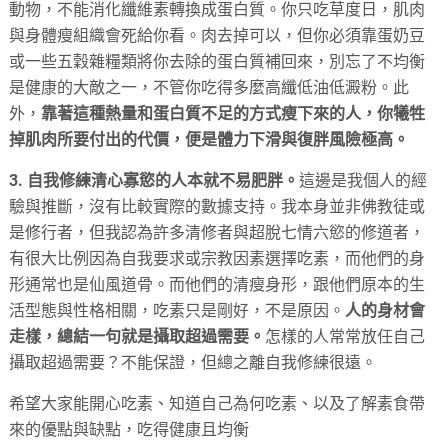
動物，不能消化纖維素轉換成蛋白質。你只吃草度日，肌肉
與身體瘦組織會死給你看。肉去掉可以，但你必須靠蛋奶豆
或一些五穀雜糧類將你去除的蛋白質補回來，別忘了不均衡
是健康的大敵之一，不管你吃得多麼高纖低油低澱粉。此
外，
靠著這種熱量和蛋白質不足的方式瘦下來的人，你犧牲
掉肌肉所要付出的代價，便是體力下滑與復胖風險極高。
3. 自我修練清心寡慾的人本就不易肥胖。
這邊是我個人的經
驗與推斷，沒有比較實際的數據支持。我本身並非佛教徒或
是修行者，但我認為許多清修者與超脫七情六慾的修道者，
有很大比例因為自我要求或宗教因素選擇吃素，而他們的身
形通常也是仙風道骨。而他們的清瘦身形，跟他們原本的生
活型態與性格相關，吃素只是剛好，不是原因。
人的身材會
走樣，總結一句就是攝取超過需要。
怎樣的人常常放任自己
攝取超過需要？不能保證，但總之離自我修練很遠。
希望大家能開心吃素、知道自己為何吃素、以及了解素食帶
來的優點與缺點，吃得健康且均衡