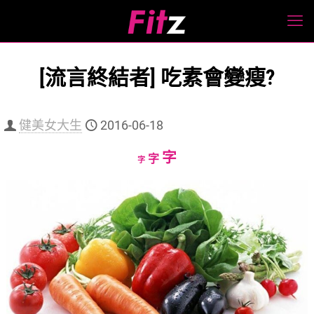
[流言終結者] 吃素會變瘦?
健美女大生
2016-06-18
Increase
字
Reset
Decrease
字
字
font
font
font
size.
size.
size.