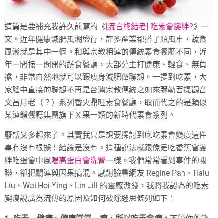
這篇是要補充我許久前寫的《
[流言終結者] 吃素會變胖?
》一
文。近年健康減肥風潮盛行，許多產業都搭了順風車，蔬食
風潮就是其中一個。和與宗教相連的傳統素食餐廳不同，近
年一間接一間開的蔬食餐廳，大部分主打健康、輕食、無負
擔，非常自然地就可以跟瘦身減肥做聯想。一提到吃素，大
家腦中直接的聯想不再是台灣宗教傳統之如來彌勒菩提觀音
文昌月老（？）系列香火鼎旺素食餐廳，取而代之的是類似
某連鎖餐廳集團旗下Ｘ果一類的新時代素食系列。
廢話又多起來了。其實我只是想要探討到底吃素會變瘦這件
事有沒有根據！結論是沒有。這種說法就跟像是吃香蕉會變
胖吃蛋會中風
喝高蛋白會洗腎
一樣。我們常常看到事件的關
聯，卻把關連與因果搞混。感謝臉書網友 Regine Pan、Halu
Liu、Wai Hoi Ying、Lin Jill 的靈感激發，我將我認為的吃素
變瘦說廣為流傳的原因及如何破除迷思條列如下：