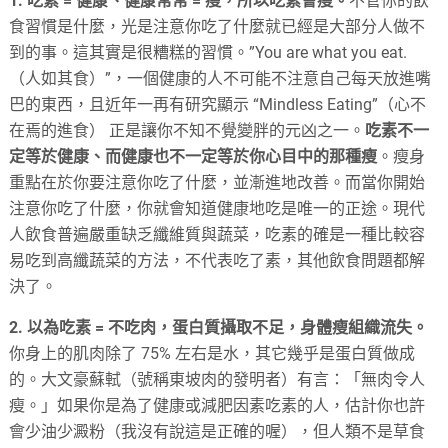
1. 吃素 = 健康、健康常常 = 瘦，所以吃素會瘦。
不管你的飲
食習慣是什麼，光是注意你吃了什麼就已經是大部分人做不
到的事。這其實是很糟糕的習慣。”You are what you eat.
（人如其食）”，一個健康的人不可能不注意自己每天放進嘴
巴的東西，且近年一再有研究顯示 “Mindless Eating”（心不
在焉的進食） 正是讓你不知不覺變胖的元凶之一。
吃素不一
定等於健康、而健康也不一定等於你心目中的那種瘦
。瘦身
重點在於你要注意你吃了什麼，並漸進地改善。而當你開始
注意你吃了什麼，你就會知道健康地吃是唯一的正途。現代
人飲食普遍嚴重缺乏纖維質與蔬菜，吃素的確是一種比較容
易吃到高纖蔬菜的方法，不代表吃了素，其他飲食問題都解
決了。
2. 以為吃素 = 不吃肉，蛋白質攝取不足，身體瘦組織流失。
你身上的肌肉除了 75% 左右是水，其它幾乎是蛋白質做成
的。大文豪蘇軾（號稱東坡肉的發明者）有言：「無肉令人
瘦。」如果你是為了健康或減肥因素吃素的人，估計你也許
會少油少澱粉（我沒有說這是正確的喔），但人類不是草食