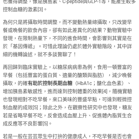
也獲得調整，像是胰島素、C-peptide與GLP-1等，能產生較多
控制血糖的激素[3]。
為何只是將攝取時間調整，而不變動熱量總攝取，只改變早
餐或晚餐的飲食內容，卻有如此差異化的結果？動物實驗中
發現，在限制熱量下，不同的進食時間，會影響到其實是在
於「基因傳遞」。可惜此理論仍處於體外實驗階段，其中詳
細的機轉論述，就不多談贅聊了！
再回歸到臨床實驗上，以糖尿病病患為例，食用一頓豐富的
早餐（包括豐富的蛋白質、適量的醣類與脂肪），減少晚餐
攝取，的確
有助於控制長期血糖
（HbA1c；醣化血色素）、
增加胰島素敏感性，進而達到控制體重的效果[4]，隨機實驗
也發現相對不吃早餐，來口美味的豐盛早點，可達到輕微控
制血壓的成效[5]；除此之外，在觀察性研究中也發現，糖友
若是省略早餐不吃，反會造成血壓上升、促進體內脂質生合
成反應等不良影響[5]。
若是一般在芸芸眾生中打拚的健康成人，不吃早餐是否也會