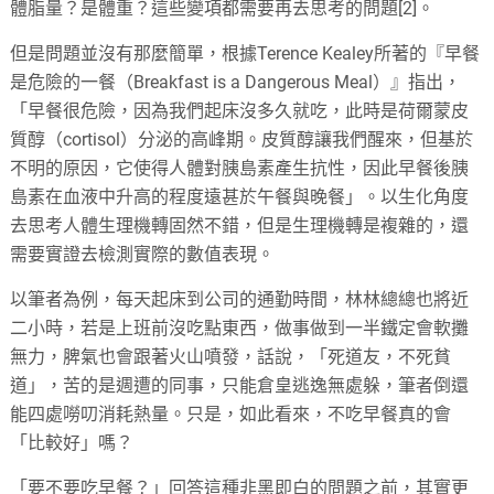
體脂量？是體重？這些變項都需要再去思考的問題[2]。
但是問題並沒有那麼簡單，根據Terence Kealey所著的『早餐
是危險的一餐（Breakfast is a Dangerous Meal）』指出，
「早餐很危險，因為我們起床沒多久就吃，此時是荷爾蒙皮
質醇（cortisol）分泌的高峰期。皮質醇讓我們醒來，但基於
不明的原因，它使得人體對胰島素產生抗性，因此早餐後胰
島素在血液中升高的程度遠甚於午餐與晚餐」。以生化角度
去思考人體生理機轉固然不錯，但是生理機轉是複雜的，還
需要實證去檢測實際的數值表現。
以筆者為例，每天起床到公司的通勤時間，林林總總也將近
二小時，若是上班前沒吃點東西，做事做到一半鐵定會軟攤
無力，脾氣也會跟著火山噴發，話說，「死道友，不死貧
道」，苦的是週遭的同事，只能倉皇逃逸無處躲，筆者倒還
能四處嘮叨消耗熱量。只是，如此看來，不吃早餐真的會
「比較好」嗎？
「要不要吃早餐？」回答這種非黑即白的問題之前，其實更