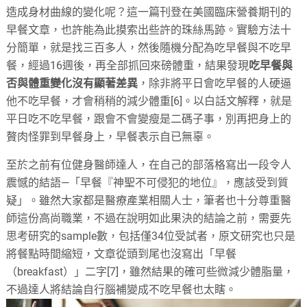
造成身材曲線的變化呢？這一篇刊登在美國臨床營養期刊的
早餐文章，也許能為此摸索出些許的珠絲馬跡。實驗方法十
分簡單，就是找三百多人，然後隨機分配為吃早餐與不吃早
餐，經過16週後，再全部抓回來磅體重，結果發現
吃早餐與
否與體重變化沒有顯著差異
，除非將平日會吃早餐的人硬逼
他不吃早餐，才會稍稍的減少體重[6]。以白話文解釋，就是
平日吃不吃早餐，跟會不會變瘦是二碼子事，別再把身上的
贅肉怪罪到早餐身上，早餐表示自已無辜。
至於之前有位健身醫師達人，在自己的部落格寫出一段令人
震憾的結語—「早餐『神聖不可侵犯的地位』，應該受到質
疑」。雖然大家都是醫療產業相關人士，筆者也十分尊重醫
師這份高尚職業，不過在說明如此果決的結論之前，需要先
思考研究的sample數，包括僅34位受試者，原文研究也只是
將餐點時間縮短，文章從頭到尾也沒寫出「早餐
（breakfast）」二字[7]，雖然結果的確可些微減少體脂量，
不過達人將結論自行腦補變成不吃早餐也太瞎。