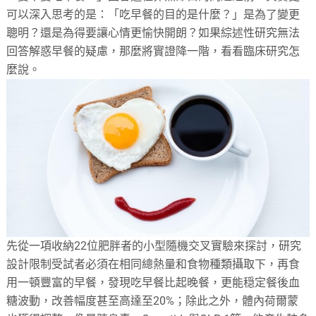
可以深入思考的是：「吃早餐的目的是什麼？」是為了變更
聰明？還是為得要讓心情更愉快開朗？如果綜述性研究無法
回答解惑早餐的疑慮，那麼將實證降一階，看看臨床研究怎
麼說。
先從一項收納22位肥胖者的小型隨機交叉實驗來探討，研究
設計限制受試者必須在相同總熱量和食物種類攝取下，再食
用一頓豐富的早餐，發現吃早餐比起晚餐，更能穏定餐後血
糖波動，改善幅度甚至高達至20%；除此之外，體內荷爾蒙