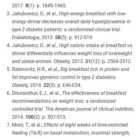
2017.
8
(1): p. 184S-196S.
Jakubowicz, D., et al.,
High-energy breakfast with low-
energy dinner decreases overall daily hyperglycaemia in
type 2 diabetic patients: a randomised clinical trial.
Diabetologia, 2015.
58
(5): p. 912-919.
Jakubowicz, D., et al.,
High caloric intake at breakfast vs.
dinner differentially influences weight loss of overweight
and obese women.
Obesity, 2013.
21
(12): p. 2504-2512.
Rabinovitz, H.R., et al.,
Big breakfast rich in protein and
fat improves glycemic control in type 2 diabetics.
Obesity, 2014.
22
(5): p. E46-E54.
Dhurandhar, E.J., et al.,
The effectiveness of breakfast
recommendations on weight loss: a randomized
controlled trial.
The American journal of clinical nutrition,
2014.
100
(2): p. 507-513.
Moro, T., et al.,
Effects of eight weeks of time-restricted
feeding (16/8) on basal metabolism, maximal strength,