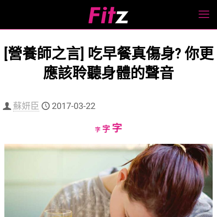
[營養師之言] 吃早餐真傷身? 你更
應該聆聽身體的聲音
蘇妍臣
2017-03-22
Increase
字
Reset
Decrease
字
字
font
font
font
size.
size.
size.