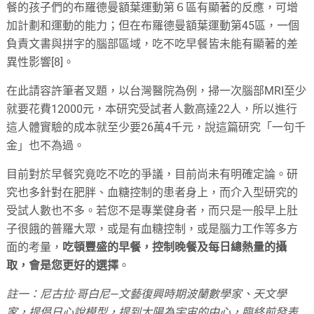
餐的孩子們的布羅德曼額葉運動第６區有顯著的反應，可增
加計劃和運動的能力；但在布羅德曼額葉運動第45區，一個
負責文書與拼字的腦部區域，吃不吃早餐皆未能有顯著的差
異性影響[8]。
在此請容許筆者叉題，以台灣醫院為例，掃一次腦部MRI至少
就要花費12000元，本研究受試者人數高達22人，所以進行
這人體實驗的成本就至少要26萬4千元，說這篇研究「一句千
金」也不為過。
目前對於早餐究竟吃不吃的爭議，目前尚未有明確定論。研
究也多針對在肥胖、血糖控制的患者身上，而介入型研究的
受試人數也不多。若您不是專業健身者，而只是一般早上肚
子很餓的普羅大眾，或是有血糖控制，或是腦力工作等多方
面的考量，
吃頓豐盛的早餐，控制晚餐及每日總熱量的攝
取，會是您更好的選擇
。
註一：尼古拉·哥白尼—文藝復興時期波蘭數學家、天文學
家，提倡日心說模型，提到太陽為宇宙的中心，臨終前發表