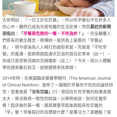
古有明訓：「一日之計在於晨」，所以吃早餐似乎在許多人
的心中，儼然已成為天經地義的生活定律，然而
最近的新聞
卻指出：「
早餐是危險的一餐，不吃為妙
！」
。完全巔覆人
們既有的養生概念，將傳統一直供為上座賓的「早餐必
食」，現今卻淪為人人喊打的過街老鼠。究竟是「不吃早
餐」的風潮，是即將掀起濤天巨浪的哥白尼革命（註一），
抑或只是宮移羽換的吉姆瓊斯（註二）？今天，就以人體醫
學佐證來鑿石剖玉，拔樹搜根來找真相。
2014年時，在美國臨床營養學期刊（The American Journal
of Clinical Nutrition）發佈了一篇關於早餐吃不吃的綜論性研
究，答案竟是
「沒有定論」
[1]，原因在於吃早餐的結果差異
太大，無法取得一致性的結論。以舉例來說，如何定義早
餐？起床後的第一餐，還是硬要早起後爬起床吃定義的
「早」餐？早餐探討的目標是什麼？是專注力？是體能？是