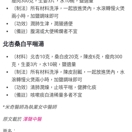
瘦肉300克，生姜3片，水10碗，鹽適量
〔制法〕所有材料洗淨，一起放進煲內，水滾轉慢火煲
兩小時，加鹽調味即可
〔功效〕潤肺生津，潤腸通便
〔備註〕腹瀉或大便稀爛者不宜
北杏桑白平喘湯
〔材料〕北杏10克，桑白皮20克，陳皮6克，瘦肉300
克，生姜3片，水10碗，鹽適量
〔制法〕所有材料洗淨，陳皮刮瓤，一起放進煲內，水
滾轉慢火煲兩小時，加鹽調味即可
〔功效〕清肺潤燥，止咳平喘，健脾化痰
〔備註〕咳嗽痰白清稀量多者不宜
*米奇醫師為執業女中醫師
原文載於
澤聲中醫
更多：