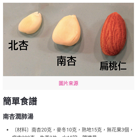
圖片來源
簡單食譜
南杏潤肺湯
〔材料〕南杏20克，麥冬10克，熟地15克，無花果3個，