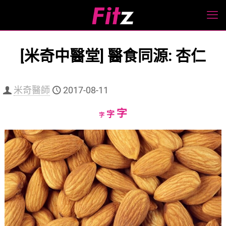
[米奇中醫堂] 醫食同源: 杏仁
米奇醫師
2017-08-11
Increase
字
Reset
Decrease
字
字
font
font
font
size.
size.
size.