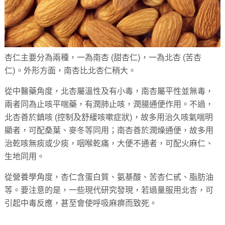
杏仁主要分為兩種，一為南杏 (甜杏仁)，一為北杏 (苦杏
仁)。外形方面，南杏比北杏仁稍大。
從中醫藥角度，北杏屬溫性及有小毒，南杏屬平性並無毒，
兩者同為止咳平喘藥，有潤肺止咳，潤腸通便作用。不過，
北杏善於鎮咳 (控制及舒緩咳嗽症狀)，故多用治久咳氣喘明
顯者，可配桑葉、麥冬等同用；南杏善於潤燥通便，故多用
治乾咳無痰或少痰，咽喉乾痛，大便不通者，可配火麻仁、
生地同用。
從營養學角度，杏仁含蛋白質、氨基酸、苦杏仁甙、脂肪油
等。要注意的是，一些現代研究發現，若過量服用北杏，可
引起中毒反應，甚至會使呼吸麻痹而致死。