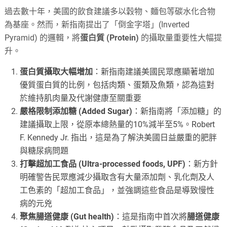
過去數十年，美國的飲食建議多以穀物、麵包等碳水化合物
為基座。然而，新指南提出了「倒金字塔」(Inverted
Pyramid) 的邏輯，將
蛋白質 (Protein)
的攝取量重要性大幅提
升。
蛋白質攝取大幅增加
：新指南建議美國民眾應顯著增加
優質蛋白質的比例，包括肉類、蛋類及魚類，認為這對
於維持肌肉量及代謝健康至關重要
嚴格限制添加糖 (Added Sugar)
：新指南將「添加糖」的
建議攝取上限，從原本總熱量的10%減半至5%。Robert
F. Kennedy Jr. 指出，這是為了解決美國日益嚴重的肥胖
與糖尿病問題
打擊超加工食品 (Ultra-processed foods, UPF)
：新方針
明確警告民眾應減少攝取含有大量添加劑、乳化劑及人
工色素的「超加工食品」，並強調這些食品是導致慢性
病的元兇
聚焦腸道健康 (Gut health)
：這是指南中首次將
腸道健康