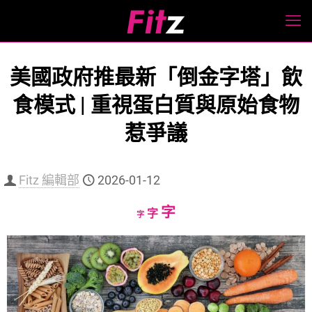
美國政府推最新「倒金字塔」飲
食模式 | 重視蛋白質與原始食物
惹爭議
Fitz 編輯部
2026-01-12
Increase
字
Reset
Decrease
字
字
font
font
font
size.
size.
size.