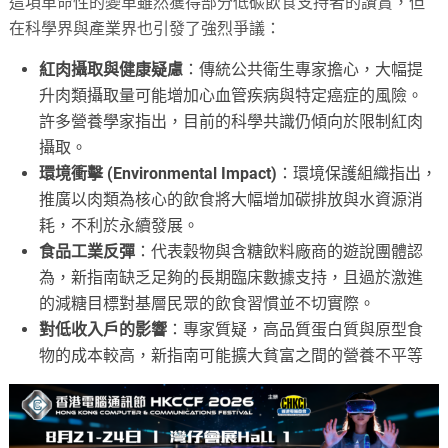
這項革命性的變革雖然獲得部分低碳飲食支持者的讚賞，但
在科學界與產業界也引發了強烈爭議：
紅肉攝取與健康疑慮
：傳統公共衛生專家擔心，大幅提
升肉類攝取量可能增加心血管疾病與特定癌症的風險。
許多營養學家指出，目前的科學共識仍傾向於限制紅肉
攝取。
環境衝擊 (Environmental Impact)
：環境保護組織指出，
推廣以肉類為核心的飲食將大幅增加碳排放與水資源消
耗，不利於永續發展。
食品工業反彈
：代表穀物與含糖飲料廠商的遊說團體認
為，新指南缺乏足夠的長期臨床數據支持，且過於激進
的減糖目標對基層民眾的飲食習慣並不切實際。
對低收入戶的影響
：專家質疑，高品質蛋白質與原型食
物的成本較高，新指南可能擴大貧富之間的營養不平等