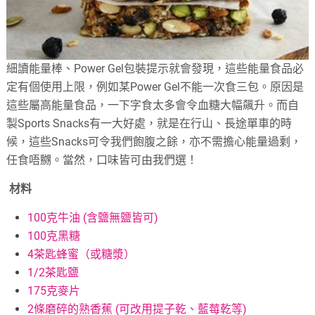
細讀能量棒、Power Gel包裝提示就會發現，這些能量食品必
定有個使用上限，例如某Power Gel不能一次食三包。原因是
這些屬高能量食品，一下字食太多會令血糖大幅飆升。而自
製Sports Snacks有一大好處，就是在行山、長途單車的時
候，這些Snacks可令我們飽腹之餘，亦不需擔心能量過剩，
任食唔嬲。當然，口味皆可由我們選！
材料
100克牛油 (含鹽無鹽皆可)
100克黑糖
4茶匙蜂蜜（或糖漿）
1/2茶匙鹽
175克麥片
2條磨碎的熟香蕉 (可改用提子乾、藍莓乾等)