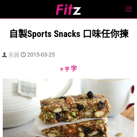
自製Sports Snacks 口味任你揀
永誠
2015-03-25
Increase
字
Reset
Decrease
字
字
font
font
font
size.
size.
size.