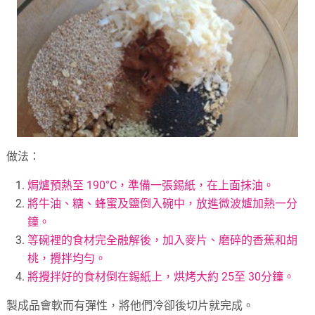
做法：
焗爐預熱至 190°C，準備一張錫紙，在上面抹油。
將牛油、糖、蜂蜜及鹽倒入碗中，放進微波爐加熱一分
鐘。
等碗裡的食材完全融解後，加入麥片、磨碎的香蕉和胡
桃，攪拌均勻。
將攪拌好的食材倒在錫紙上，烘烤大約 25至 30分鐘。
製成品會軟而有彈性，將他們冷卻後切片就完成。