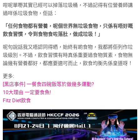
咁呢單嘢其實已經可以掉落垃圾桶，不過記得有位營養師講
過咩係垃圾食物，佢話：
「任何食物都有營養，呢個世界無垃圾食物，只係有唔好嘅
飲食習慣，令到食物食咗落肚，做成垃圾！」
呢句說話我又唔認同得晒，始終有啲食物，我都將佢列作垃
圾級別。不過，飲食習慣有時真係重要過食物質素，食物無
論幾有營養都好，都應要適可而止，飲食均衡先係皇道呀！
更多:
[黑店事件] 一餐食四碗飯等於做幾多運動?
10大理由 一定要食魚!
Fitz Diet飲食