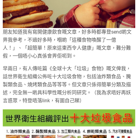
朋友知道我有寫開健康飲食嘅文章，好多時都專登send啲文
畀我參考，不過好多時，嗰啲「這種食物喚醒了一億
人！」、「超簡單！原來這東西令人健康」嘅文章，難分難
假，一個唔小心真係會畀佢呃到。
早兩日，有人傳咗篇《全球十大「垃圾」食物》嘅文俾我，
話世界衛生組織公佈咗十大垃圾食物，包括油炸類食品、腌
製類食品、燒烤類食品等等等。但文章只係得簡單分類及描
述，完全無一啲具科學性嘅分析同研究。（我為求唔好再妖
言惑眾，特登唔落link，有圖自己睇）