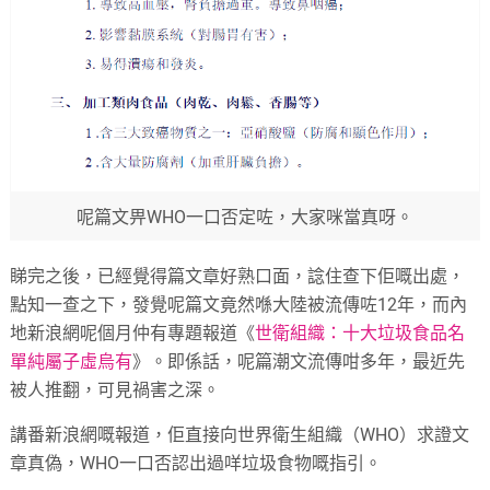
呢篇文畀WHO一口否定咗，大家咪當真呀。
睇完之後，已經覺得篇文章好熟口面，諗住查下佢嘅出處，
點知一查之下，發覺呢篇文竟然喺大陸被流傳咗12年，而內
地新浪網呢個月仲有專題報道《
世衛組織：十大垃圾食品名
單純屬子虛烏有
》。即係話，呢篇潮文流傳咁多年，最近先
被人推翻，可見禍害之深。
講番新浪網嘅報道，佢直接向世界衛生組織（WHO）求證文
章真偽，WHO一口否認出過咩垃圾食物嘅指引。