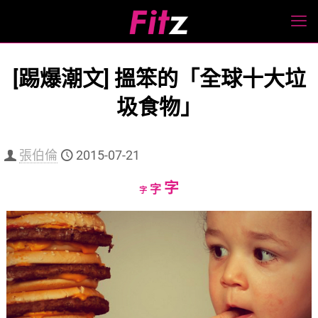
[踢爆潮文] 搵笨的「全球十大垃
圾食物」
張伯倫
2015-07-21
Increase
字
Reset
Decrease
字
字
font
font
font
size.
size.
size.