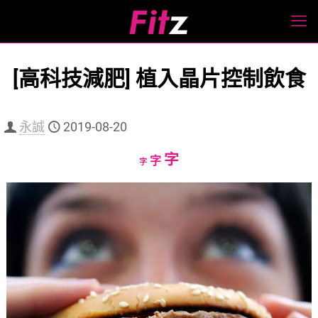
[高科技減肥] 植入晶片控制飲食
永誠
2019-08-20
Increase
字
Reset
Decrease
字
字
font
font
font
size.
size.
size.