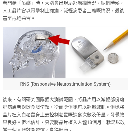
者開始「吊癮」時，大腦會出現局部癲癇情況。呢個時候，
人工晶片會以電擊制止癲癇，減輕病患者上癮嘅情況，最後
甚至戒絕惡習。
RNS (Responsive Neurostimulation System)
後來，有關研究團隊擴大測試範圍，將晶片用以減輕部份癡
肥病患者對飲食嘅倚賴，從而令佢哋可以輕鬆減肥。佢哋將
晶片植入白老鼠身上去控制老鼠嘅進食次數及份量，發覺效
果良好。佢地估計，只要將晶片植入人體18個月，就足以改
變一個人嘅飲食習慣，食得健康。