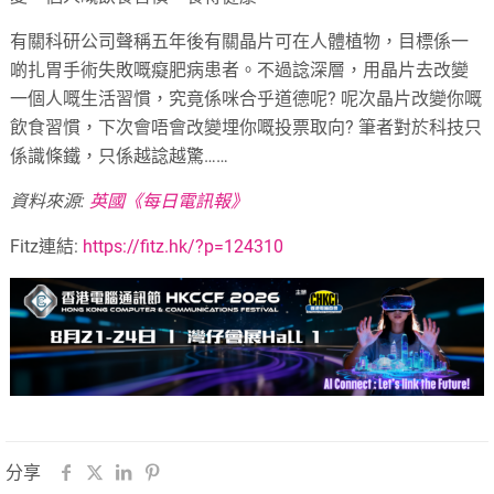
有關科研公司聲稱五年後有關晶片可在人體植物，目標係一
啲扎胃手術失敗嘅癡肥病患者。不過諗深層，用晶片去改變
一個人嘅生活習慣，究竟係咪合乎道德呢? 呢次晶片改變你嘅
飲食習慣，下次會唔會改變埋你嘅投票取向? 筆者對於科技只
係識條鐵，只係越諗越驚……
資料來源:
英國《每日電訊報》
Fitz連結:
https://fitz.hk/?p=124310
分享