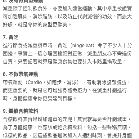
6. 沒有做負重運動
減重除了控制飲食外，亦要加入適當運動。其中舉重被證實
可加強肌肉、消除脂肪，以及防止代謝減慢的功效。而最大
好處，就是令你的身型更健美。
7. 貪吃
進行節食或減重餐單時，貪吃（binge eat）令了不少人十分
困擾。事實上，這心理困擾絕對正常，減重朋友亦不需過份
自責。只要記著就算是健康食物也要計入卡路里攝取量。
8. 不做帶氧運動
帶氧運動（Cardio，如跑步、游泳），有助消除腹部脂肪，
而更重要的，就是它可增強身體免疫力。在減重計劃進行
時，身體健康令你更易達到目標。
9. 繼續含糖飲料
含糖飲料其實是增加體重的元兇！其實就算是否計劃減重，
為了身體健康，也應該戒絕含糖飲料，包括一些聲稱無糖、
低糖的飲品，因這些飲品通常加入人造甜味劑，會提升身體