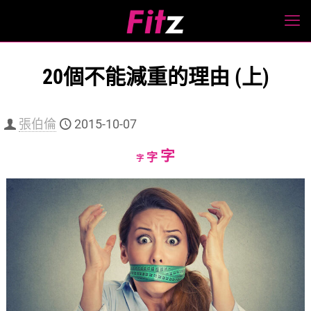
20個不能減重的理由 (上)
張伯倫
2015-10-07
Increase
字
Reset
Decrease
字
字
font
font
font
size.
size.
size.