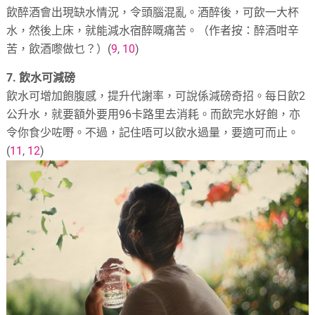
飲醉酒會出現缺水情況，令頭腦混亂。酒醉後，可飲一大杯
水，然後上床，就能減水宿醉嘅痛苦。（作者按：醉酒咁辛
苦，飲酒嚟做乜？）(
9
,
10
)
7. 飲水可減磅
飲水可增加飽腹感，提升代謝率，可說係減磅奇招。每日飲2
公升水，就要額外要用96卡路里去消耗。而飲完水好飽，亦
令你食少咗嘢。不過，記住唔可以飲水過量，要適可而止。
(
11
,
12
)