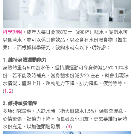
科學證明
，成年人每日要飲8安士（約8杯）嘅水。呢啲水可
以係清水，亦可以係其他飲品，以及含有水份嘅食物（如生
果）。而根據科學研究，飲夠水就有以下7項好處：
1. 維持身體運動能力
身體體重有60%為水份，但持續運動可令身體減少6%-10%水
份，若不能及時補充，當身體水份減少2%左右，就會出現缺
水情況：體溫上升、運動能力下降、肌力降低、疲勞等等。
(
1
,
2
)
2. 維持頭腦清醒
多項研究證明，人缺水時（指大概缺水1.5%）頭腦會混亂、
心情緊張、記億力下降。而長者及小朋友，更需要維持身體
水份充足，以加強頭腦發展。 (
3
)