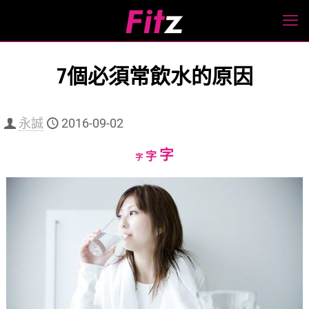
7個必須常飲水的原因
永誠
2016-09-02
Increase
字
Reset
Decrease
字
字
font
font
font
size.
size.
size.