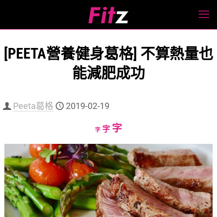
[PEETA營養健身葛格] 不算熱量也
能減肥成功
Peeta葛格
2019-02-19
Increase
字
Reset
Decrease
字
字
font
font
font
size.
size.
size.