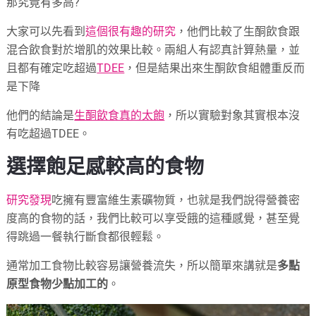
那究竟有多高?
大家可以先看到
這個很有趣的研究
，他們比較了生酮飲食跟
混合飲食對於增肌的效果比較。兩組人有認真計算熱量，並
且都有確定吃超過
TDEE
，但是結果出來生酮飲食組體重反而
是下降
他們的結論是
生酮飲食真的太飽
，所以實驗對象其實根本沒
有吃超過TDEE。
選擇飽足感較高的食物
研究發現
吃擁有豐富維生素礦物質，也就是我們說得營養密
度高的食物的話，我們比較可以享受餓的這種感覺，甚至覺
得跳過一餐執行斷食都很輕鬆。
通常加工食物比較容易讓營養流失，所以簡單來講就是
多點
原型食物少點加工的
。