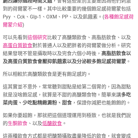
劇烈讓你過段時間又餓
，會有這些差別主要是因為他們刺激
到的荷爾蒙不一樣。其中比較重要的幾個飽足感荷爾蒙包括
Pyy 、Cck、Glp-1、OXM、PP、以及飢餓素。(
各種飽足感荷
爾蒙介紹
)
可以先看到
這個研究
比較了高醣類飲食、高脂肪飲食、以及
高蛋白質飲食
對於普通人以及肥胖者的荷爾蒙做分析。研究
結果發現不管是攝取時以及完食六個小時後，
高脂肪飲食以
及高蛋白質飲食會壓抑飢餓素以及分泌較多飽足感荷爾蒙
。
所以相較於高醣類飲食是更有飽足感的。
這其實並不意外，常常聽到甜點是給第二個胃的，因為甜點
就是沒啥飽足感，就算是不甜的高醣類食物。簡單來講
多吃
菜肉蛋、少吃點精緻澱粉、甜食
，保證你減肥也能飽飽的。
如果你要超飽，那就把這個道理運用到極致，也就是我們說
的
生酮飲食
、以及
低醣飲食
。
這兩種飲食方式都是把醣類攝取盡量降低的飲食，就會變成