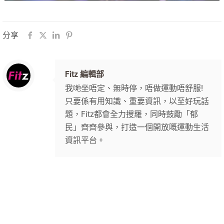
分享
Fitz 編輯部
我哋坐唔定、無時停，唔做運動唔舒服!
只要係有用知識、重要資訊，以至好玩話
題，Fitz都會全力搜羅，同時鼓勵「郁
民」齊齊參與，打造一個開放嘅運動生活
資訊平台。