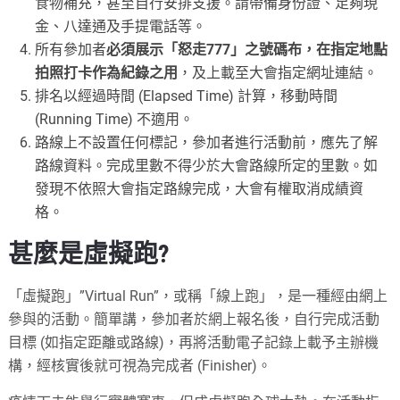
食物補充，甚至自行安排支援。請帶備身份證、足夠現
金、八達通及手提電話等。
所有參加者
必須展示「怒走777」之號碼布，在指定地點
拍照打卡作為紀錄之用
，及上載至大會指定網址連結。
排名以經過時間 (Elapsed Time) 計算，移動時間
(Running Time) 不適用。
路線上不設置任何標記，參加者進行活動前，應先了解
路線資料。完成里數不得少於大會路線所定的里數。如
發現不依照大會指定路線完成，大會有權取消成績資
格。
甚麼是虛擬跑?
「虛擬跑」”Virtual Run”，或稱「線上跑」，是一種經由網上
參與的活動。簡單講，參加者於網上報名後，自行完成活動
目標 (如指定距離或路線)，再將活動電子記錄上載予主辦機
構，經核實後就可視為完成者 (Finisher)。