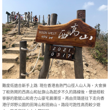
難度低適合新手上路: 現在香港島熱門山徑人山人海，大會揀
了較熱鬧的西高山和扯旗山為起步不久的路線後，便途經較
寧靜的歌賦山和奇力山豪宅晨運徑，再由貝璐道往下走向香
港仔郊野公園的田灣山和班納山。路段可跑性高而較少遊