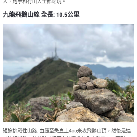
人，跑手和行山人士都啱玩。
九龍飛鵝山線 全長: 10.5公里
短途挑戰性山路: 由緩至急直上4oo米攻飛鵝山頂，然後是連