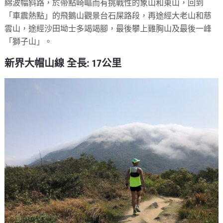
綿波幅斜路，於帶點崎嶇而有挑戰性的象山和東山，回到
「車震熱點」的飛鵝山觀景台石屎路段，再途經大老山和慈
雲山，途經沙田坳士多竭竭腳，最後攀上雞胸山及最後一峰
「獅子山」。
新界大帽山線 全長: 17公里