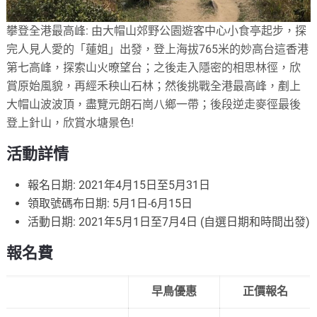
攀登全港最高峰: 由大帽山郊野公園遊客中心小食亭起步，探
完人見人愛的「蓮姐」出發，登上海拔765米的妙高台這香港
第七高峰，探索山火暸望台；之後走入隱密的相思林徑，欣
賞原始風貌，再經禾秧山石林；然後挑戰全港最高峰，剷上
大帽山波波頂，盡覽元朗石崗八鄉一帶；後段逆走麥徑最後
登上針山，欣賞水塘景色!
活動詳情
報名日期: 2021年4月15日至5月31日
領取號碼布日期: 5月1日-6月15日
活動日期: 2021年5月1日至7月4日 (自選日期和時間出發)
報名費
早鳥優惠
正價報名