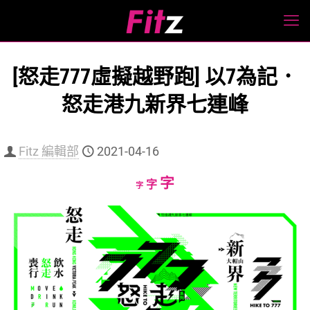
[怒走777虛擬越野跑] 以7為記．
怒走港九新界七連峰
Fitz 編輯部
2021-04-16
Increase
字
Reset
Decrease
字
字
font
font
font
size.
size.
size.