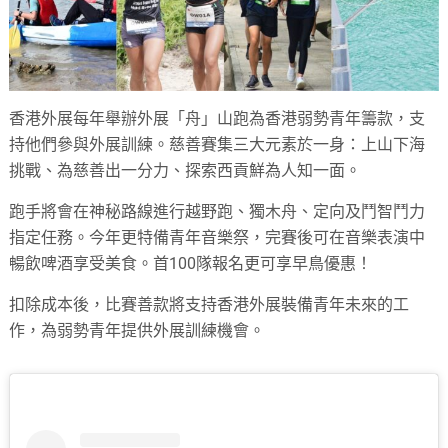
香港外展每年舉辦外展「舟」山跑為香港弱勢青年籌款，支
持他們參與外展訓練。慈善賽集三大元素於一身：上山下海
挑戰、為慈善出一分力、探索西貢鮮為人知一面。
跑手將會在神秘路線進行越野跑、獨木舟、定向及鬥智鬥力
指定任務。今年更特備青年音樂祭，完賽後可在音樂表演中
暢飲啤酒享受美食。首100隊報名更可享早鳥優惠！
扣除成本後，比賽善款將支持香港外展裝備青年未來的工
作，為弱勢青年提供外展訓練機會。