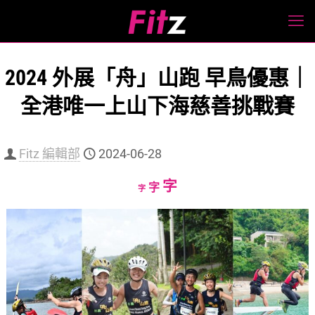
2024 外展「舟」山跑 早鳥優惠｜
全港唯一上山下海慈善挑戰賽
Fitz 編輯部
2024-06-28
Increase
字
Reset
Decrease
字
字
font
font
font
size.
size.
size.