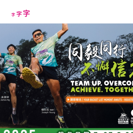
Increase
字
Reset
Decrease
字
字
font
font
font
size.
size.
size.