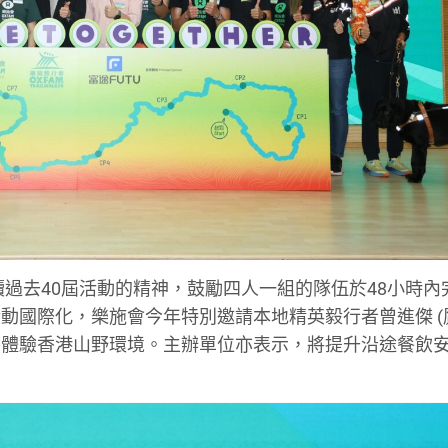
過去40屆活動的精神，鼓勵四人一組的隊伍於48小時內完
國際化，樂施會今年特別邀請本地精英毅行者曾進傑 (鷹
者體驗香港山野環境。主辦單位亦表示，將提升沿途餐飲