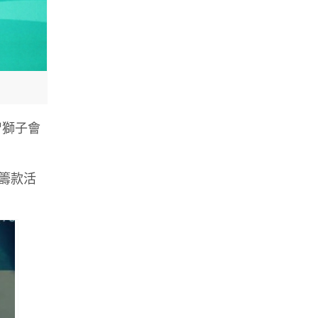
智獅子會
足籌款活