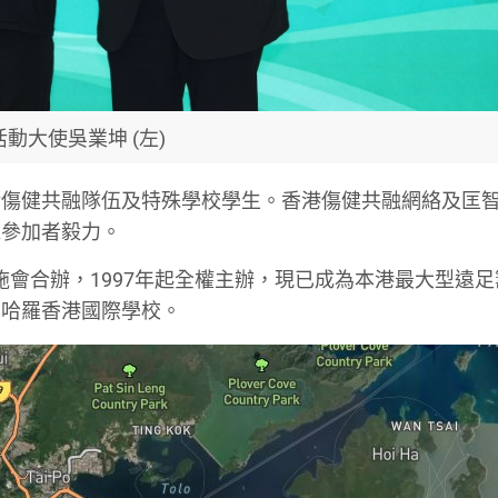
活動大使吳業坤 (左)
括傷健共融隊伍及特殊學校學生。香港傷健共融網絡及匡
鍊參加者毅力。
樂施會合辦，1997年起全權主辦，現已成為本港最大型遠
門哈羅香港國際學校。