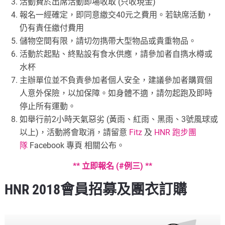
活動費於出席活動即場收取 (只收現金)
報名一經確定，即同意繳交40元之費用。若缺席活動，
仍有責任繳付費用
儲物空間有限，請切勿擕帶大型物品或貴重物品。
活動於起點、終點設有食水供應，請參加者自擕水樽或
水杯
主辦單位並不負責參加者個人安全，建議參加者購買個
人意外保險，以加保障。如身體不適，請勿起跑及即時
停止所有運動。
如舉行前2小時天氣惡劣 (黃雨、紅雨、黑雨、3號風球或
以上)，活動將會取消，請留意
Fitz
及
HNR 跑步團
隊
Facebook 專頁 相關公布。
** 立即報名 (#例三) **
HNR 2018會員招募及團衣訂購