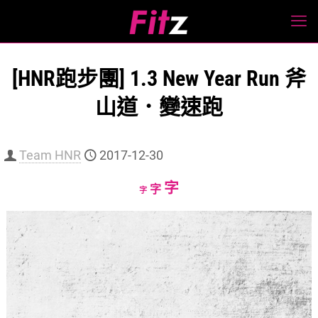
[HNR跑步團] 1.3 New Year Run 斧
山道．變速跑
Team HNR
2017-12-30
Increase
字
Reset
Decrease
字
字
font
font
font
size.
size.
size.