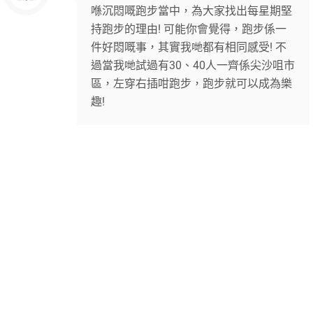
喺沉悶嘅跑步當中，為大家找出每星期堅
持跑步的理由! 可能你會覺得，跑步係一
件好悶嘅事，其實我哋都有相同感受! 不
過當我哋試過有30、40人一齊係尖沙咀市
區，左穿右插咁跑步，跑步就可以成為樂
趣!