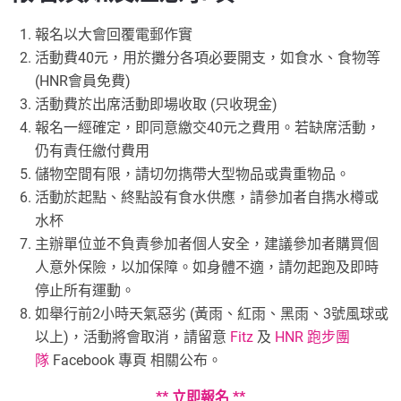
報名以大會回覆電郵作實
活動費40元，用於攤分各項必要開支，如食水、食物等
(HNR會員免費)
活動費於出席活動即場收取 (只收現金)
報名一經確定，即同意繳交40元之費用。若缺席活動，
仍有責任繳付費用
儲物空間有限，請切勿擕帶大型物品或貴重物品。
活動於起點、終點設有食水供應，請參加者自擕水樽或
水杯
主辦單位並不負責參加者個人安全，建議參加者購買個
人意外保險，以加保障。如身體不適，請勿起跑及即時
停止所有運動。
如舉行前2小時天氣惡劣 (黃雨、紅雨、黑雨、3號風球或
以上)，活動將會取消，請留意
Fitz
及
HNR 跑步團
隊
Facebook 專頁 相關公布。
** 立即報名 **