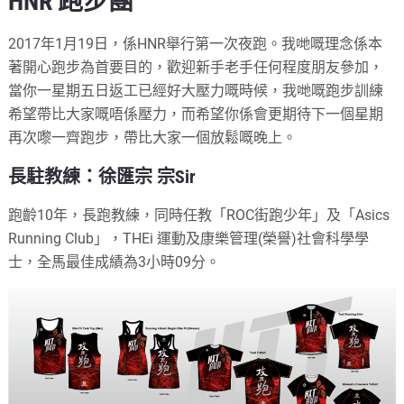
HNR 跑步團
2017年1月19日，係HNR舉行第一次夜跑。我哋嘅理念係本
著開心跑步為首要目的，歡迎新手老手任何程度朋友參加，
當你一星期五日返工已經好大壓力嘅時候，我哋嘅跑步訓練
希望帶比大家嘅唔係壓力，而希望你係會更期待下一個星期
再次嚟一齊跑步，帶比大家一個放鬆嘅晚上。
長駐教練：徐匯宗 宗Sir
跑齡10年，長跑教練，同時任教「ROC街跑少年」及「Asics
Running Club」，THEi 運動及康樂管理(榮譽)社會科學學
士，全馬最佳成績為3小時09分。