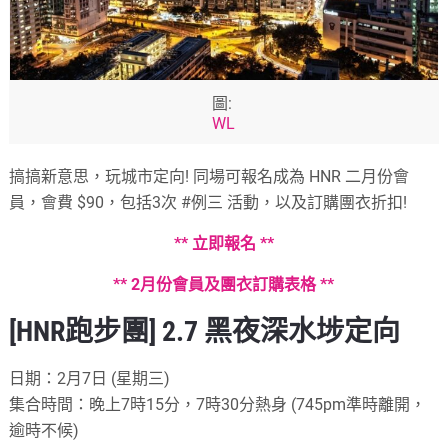
圖:
WL
搞搞新意思，玩城市定向! 同場可報名成為 HNR 二月份會
員，會費 $90，包括3次 #例三 活動，以及訂購團衣折扣!
** 立即報名 **
** 2月份會員及團衣訂購表格 **
[HNR跑步團] 2.7 黑夜深水埗定向
日期：2月7日 (星期三)
集合時間：晚上7時15分，7時30分熱身 (745pm準時離開，
逾時不候)