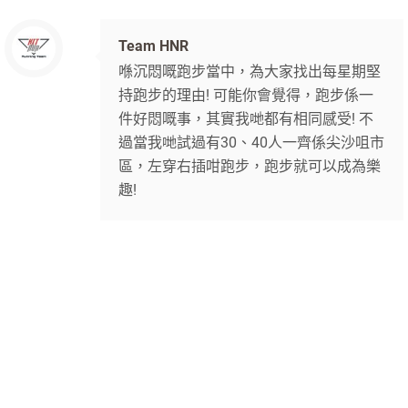
Team HNR
喺沉悶嘅跑步當中，為大家找出每星期堅
持跑步的理由! 可能你會覺得，跑步係一
件好悶嘅事，其實我哋都有相同感受! 不
過當我哋試過有30、40人一齊係尖沙咀市
區，左穿右插咁跑步，跑步就可以成為樂
趣!