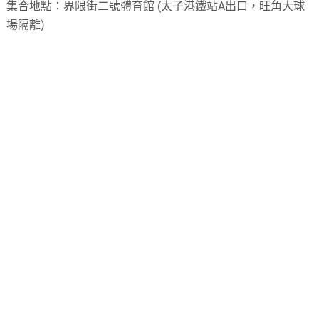
集合地點：界限街二號體育館 (太子港鐵站A出口，旺角大球
場隔離)