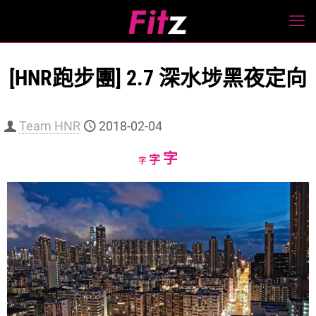
[HNR跑步團] 2.7 深水埗黑夜定向
Team HNR
2018-02-04
Increase
字
Reset
Decrease
字
字
font
font
font
size.
size.
size.