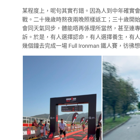
某程度上，呢句其實冇錯。因為人到中年確實
戰。
二十幾歲時熬夜兩晚照樣返工；三十歲開始，
會同天氣同步，
體能唔再係理所當然，甚至連
訴。於是，有人選擇認命，有人選擇養生，
有人
幾個鐘去完成一場 Full Ironman 鐵人賽，彷彿想用