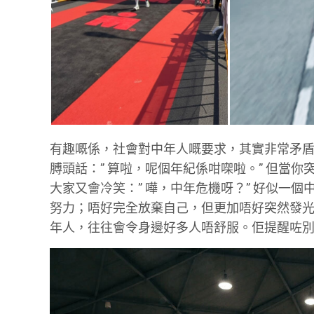
有趣嘅係，社會對中年人嘅要求，其實非常矛
膊頭話：” 算啦，呢個年紀係咁㗎啦。” 但當
大家又會冷笑：” 嘩，中年危機呀？” 好似一
努力；唔好完全放棄自己，但更加唔好突然發
年人，
往往會令身邊好多人唔舒服。佢提醒咗