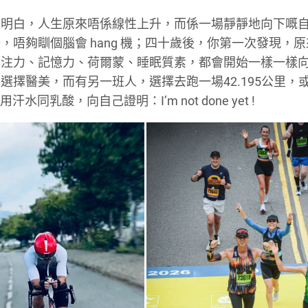
會明白，
人生原來唔係線性上升，而係一場靜靜地向下嘅
唔夠瞓個腦會 hang 機；四十歲後，你第一次發現，
專注力、記憶力、荷爾蒙、睡眠質素，
都會開始一樣一樣
選擇醫美，而有另一班人，選擇去跑一場42.195公里，
汗水同乳酸，向自己證明：I’m not done yet !