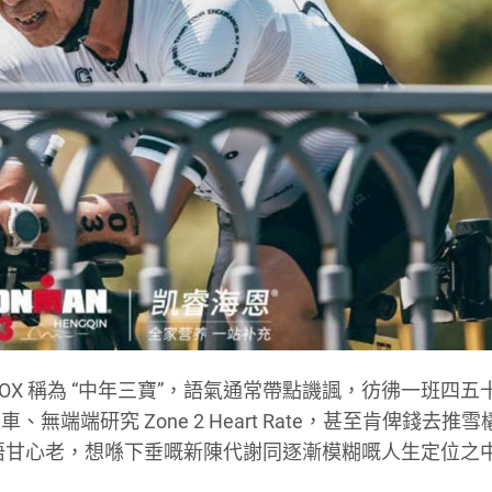
 同 HYROX 稱為 “中年三寶”，語氣通常帶點譏諷，彷彿一班四
端研究 Zone 2 Heart Rate，甚至肯俾錢去推雪
過係唔甘心老，
想喺下垂嘅新陳代謝同逐漸模糊嘅人生定位之