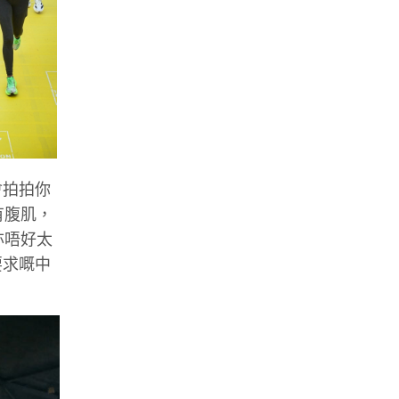
會拍拍你
有腹肌，
亦唔好太
要求嘅中