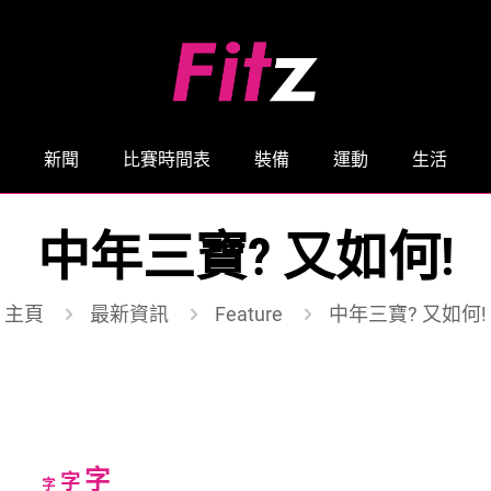
新聞
比賽時間表
裝備
運動
生活
中年三寶? 又如何!
主頁
最新資訊
Feature
中年三寶? 又如何!
Increase
字
Reset
Decrease
字
字