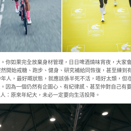
盾。
你如果完全放棄身材管理，日日啤酒燒味宵夜，
大家
你突然開始戒糖、跑步、健身、研究補給同恢復，
甚至練到
個中年人，最好嘅狀態，就應該係半死不活，唔好太頹，
但
光。
因為一個仍然有企圖心、有紀律感、甚至仲對自己有
別人：原來年紀大，
未必一定要向生活投降。