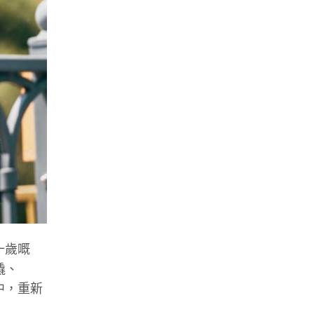
五十歲嘅
橇、
中，
重新