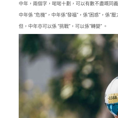
中年，兩個字，啱啱十劃，可以有數不盡嘅同
中年係 “危機”，中年係”發福”，係”困惑”，係”壓
但，中年亦可以係 “挑戰”，可以係”轉變” 。