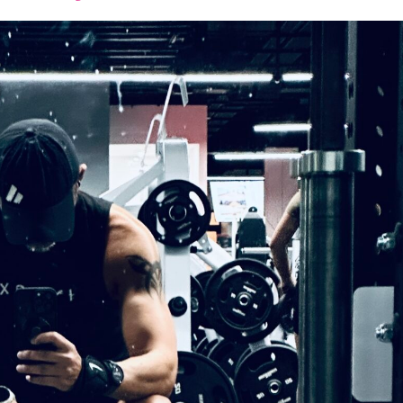
font
font
font
size.
size.
size.