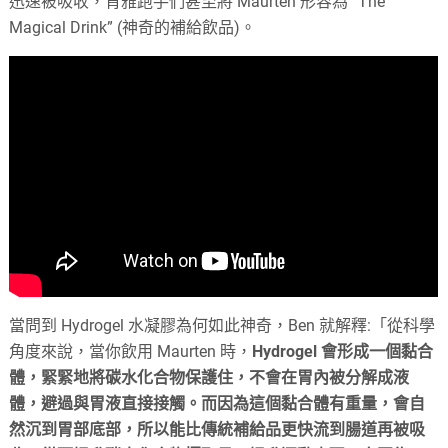
迅速被吸收，肯雅跑手們甚至將 Maurten 形容為 “The
Magical Drink” (神奇的補給飲品)。
當問到 Hydrogel 水凝膠為何如此神奇，Ben 就解釋:「從科學
角度來說，當你飲用 Maurten 時，
Hydrogel 會形成一個黏合
體，緊緊地將碳水化合物保護住，不會在胃內被分解成液
體，避過與胃液直接接觸。而因為這個黏合體有重量，會自
然沉到胃部底部，所以能比傳統補給品更快流到腸道再被吸