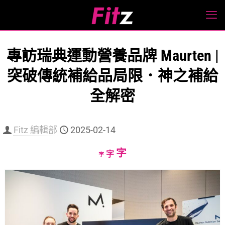
專訪瑞典運動營養品牌 Maurten |
突破傳統補給品局限．神之補給
全解密
Fitz 編輯部
2025-02-14
Increase
字
Reset
Decrease
字
字
font
font
font
size.
size.
size.