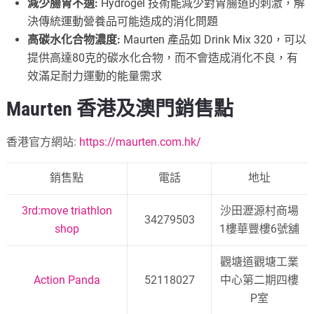
減少腸胃不適:
Hydrogel 技術能減少對胃腸道的刺激，解
決傳統運動營養品可能造成的消化問題
高碳水化合物濃度:
Maurten 產品如 Drink Mix 320，可以
提供高達80克的碳水化合物，而不會造成消化不良，有
效滿足耐力運動的能量需求
Maurten 香港及澳門銷售點
香港官方網站:
https://maurten.com.hk/
銷售點
電話
地址
3rd:move triathlon
沙田瀝源村商場
34279503
shop
1樓華豐樓6號舖
觀塘道觀塘工業
Action Panda
52118027
中心第二期四樓
P室