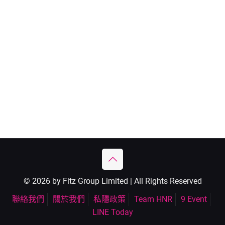
© 2026 by Fitz Group Limited | All Rights Reserved
聯絡我們
關於我們
私隱政策
Team HNR
9 Event
LINE Today