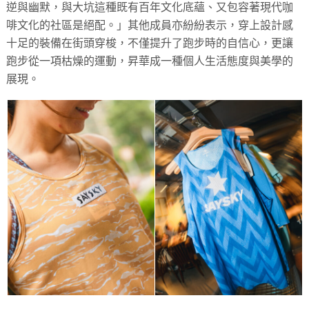
逆與幽默，與大坑這種既有百年文化底蘊、又包容著現代咖
啡文化的社區是絕配。」其他成員亦紛紛表示，穿上設計感
十足的裝備在街頭穿梭，不僅提升了跑步時的自信心，更讓
跑步從一項枯燥的運動，昇華成一種個人生活態度與美學的
展現。