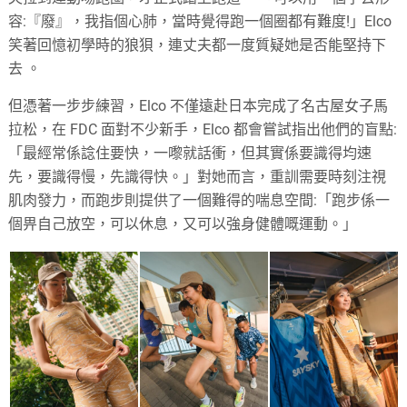
容:『廢』，我指個心肺，當時覺得跑一個圈都有難度!」Elco
笑著回憶初學時的狼狽，連丈夫都一度質疑她是否能堅持下
去 。
但憑著一步步練習，Elco 不僅遠赴日本完成了名古屋女子馬
拉松，在 FDC 面對不少新手，Elco 都會嘗試指出他們的盲點:
「最經常係諗住要快，一嚟就話衝，但其實係要識得均速
先，要識得慢，先識得快。」對她而言，重訓需要時刻注視
肌肉發力，而跑步則提供了一個難得的喘息空間:「跑步係一
個畀自己放空，可以休息，又可以強身健體嘅運動。」