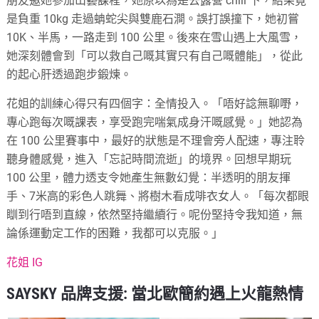
朋友邀她參加山藝課程，她原以為是去露營 chill 下，結果竟
是負重 10kg 走過蚺蛇尖與雙鹿石澗。誤打誤撞下，她初嘗
10K、半馬，一路走到 100 公里。後來在雪山遇上大風雪，
她深刻體會到「可以救自己嘅其實只有自己嘅體能」，從此
的起心肝透過跑步鍛煉。
花姐的訓練心得只有四個字：全情投入。「唔好諗無聊嘢，
專心跑每次嘅課表，享受跑完喘氣成身汗嘅感覺。」她認為
在 100 公里賽事中，最好的狀態是不理會旁人配速，專注聆
聽身體感覺，進入「忘記時間流逝」的境界。回想早期玩
100 公里，體力透支令她產生無數幻覺：半透明的朋友揮
手、7米高的彩色人跳舞、將樹木看成啡衣女人。「每次都眼
瞓到行唔到直線，依然堅持繼續行。呢份堅持令我知道，無
論係運動定工作的困難，我都可以克服。」
花姐 IG
SAYSKY 品牌支援: 當北歐簡約遇上火龍熱情