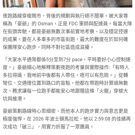
夜跑路線穿梭鬧市，背後的規劃與執行絕不簡單。被大家尊
稱為「豪爺」的 Osman，正是 FDC 軍師與配速員。每當大隊
在街頭奔馳，都是豪爺無數次事前實地考察，以及穩定控速
的成果。要在人多車多的市區街跑，最大的難度在於如何確
保團隊安心跑步，同時不對社區造成滋擾。
「大家水平通常都係5分至到7分 pace，平時要好小心控制速
度。」豪爺細心地解釋策劃夜跑的考量與實際操作:「有時人
多拉得遠，我哋前中後都有人帶住，唔可以有危險。」從轉
彎位、交通燈位置到路口的盲點，他都在帶跑時計算過無數
次，務求讓每一位跑手都能安心地跟隨這條「火龍」穿梭大
坑與維港。
豪爺策劃路線時心思細密，而他本人的跑步實力與意志更是
極度強悍。在 2026 年波士頓馬拉松，他以 2:59:08 的佳績再
次成功「破三」，用實力折服了一眾團員。