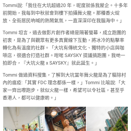
Tommi說:「我住在大坑超過20 年，呢度就係我屋企。十多年
前開始，我每到中秋就會到樓下拍攝舞火龍。那種香火綻
放、全街居民吶喊的熱鬧氣氛，一直深深印在我腦海中。」
Tommi 坦言，過去做影片創作者總是隔著螢幕，成立跑團的
初衷，是為了與觀眾有更多真實線下互動，將冰冷的點擊率
轉化為有溫度的社群。「大坑有傳統文化、獨特的小店與咖
啡店，很適合打造社群。咁啱 SAYSKY 提議搞跑團，我哋一
拍即合，『大坑火龍 x SAYSKY』就此誕生。」
Tommi 做過資料搜集，了解到大坑當年舞火龍是為了驅除村
內的瘟疫:「其實 FDC 理念都係一樣，」Tommi 比喻說:「大
家一齊出嚟跑步，就似火龍一樣，希望可以令社區，甚至乎
香港人，都可以健康啲。」