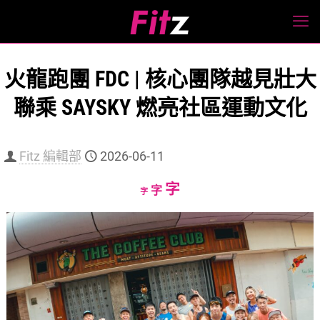
火龍跑團 FDC | 核心團隊越見壯大
聯乘 SAYSKY 燃亮社區運動文化
Fitz 編輯部
2026-06-11
Increase
字
Reset
Decrease
字
字
font
font
font
size.
size.
size.