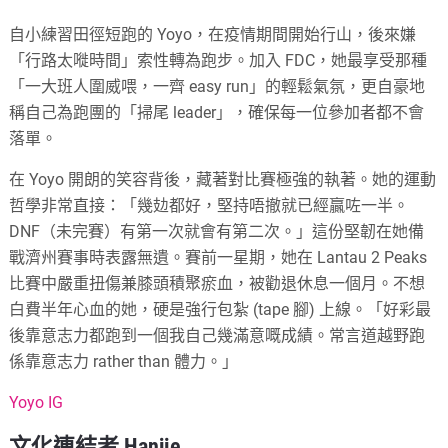
自小練習田徑短跑的 Yoyo，在疫情期間開始行山，後來嫌
「行路太嘥時間」索性轉為跑步。加入 FDC，她最享受那種
「一大班人圍威喂，一齊 easy run」的輕鬆氣氛，更自豪地
稱自己為跑團的「掃尾 leader」，確保每一位參加者都不會
落單。
在 Yoyo 開朗的笑容背後，藏著對比賽極強的執著。她的運動
哲學非常直接：「幾攰都好，堅持唔撤就已經贏咗一半。
DNF（未完賽）有第一次就會有第二次。」這份堅韌在她備
戰濟州賽事時表露無遺。賽前一星期，她在 Lantau 2 Peaks
比賽中嚴重扭傷兼膝頭積聚瘀血，被勸退休息一個月。不想
白費半年心血的她，硬是強行包紮 (tape 腳) 上線。「好彩最
後靠意志力都跑到一個我自己幾滿意嘅成績。常言道越野跑
係靠意志力 rather than 體力。」
Yoyo IG
文化連結者 Hanjie