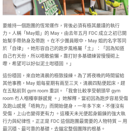
要維持一個跑團的恆常運作，背後必須有極其嚴謹的執行
力。人稱「May姐」的 May，由去年五月 FDC 成立之初已開
始幫手帶熱身及帶跑 。在不少團員眼中，May 姐的名字等同
於「自律」。她形容自己的跑步風格屬「土」：「因為知道
自己冇天份，所以唔敢偷懶，靠打好多基礎練習慢慢砌上
嚟，希望可以好似泥土咁穩固 。」
這份穩固，來自她清晨的極致操練。為了將夜晚的時間留給
其他事務，May 姐每星期有兩至三天，清晨四點便起床，趕
在五點前到 gym room 重訓。「我會比較享受朝頭早 gym
room 冇人嗰種寧靜感覺 。」她解釋，當初因為跑步容易受傷
及跑山感覺「唔夠力」而開始健身，一年多下來，不僅沒有
受傷，上山也變得更有力 。這種天未光便起身鍛鍊的強大執
行力與紀律性，正正是 FDC 這個跑團最需要的人物特質 — 用
最沉穩、最可靠的基礎，去錨定整個團隊的根基。