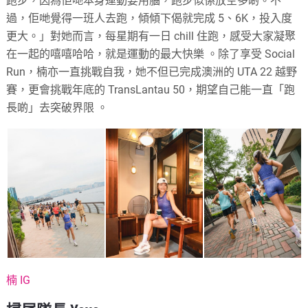
跑步，因為佢哋本身運動要用腦，跑步似係放空多啲。
不
過，
佢哋覺得一班人去跑，傾傾下偈就完成 5、6K，投入度
更大。」對她而言，每星期有一日 chill 住跑，感受大家凝聚
在一起的嘻嘻哈哈，就是運動的最大快樂 。除了享受 Social
Run，楠亦一直挑戰自我，她不但已完成澳洲的 UTA 22 越野
賽，更會挑戰年底的 TransLantau 50，期望自己能一直「跑
長啲」去突破界限 。
楠 IG