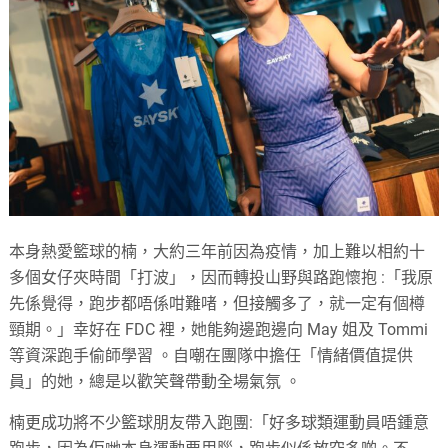
本身熱愛籃球的楠，大約三年前因為疫情，加上難以相約十
多個女仔夾時間「打波」，因而轉投山野與路跑懷抱 :「我原
先係覺得，跑步都唔係咁難啫，但接觸多了，就一定有個樽
頸期。」幸好在 FDC 裡，她能夠邊跑邊向 May 姐及 Tommi
等資深跑手偷師學習 。自嘲在團隊中擔任「情緒價值提供
員」的她，總是以歡笑聲帶動全場氣氛 。
楠更成功將不少籃球朋友帶入跑團:「好多球類運動員唔鍾意