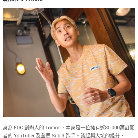
身為 FDC 創辦人的 Tommi，本身是一位擁有近80,000萬訂閱
者的 YouTuber 及全馬 Sub-3 跑手。談起與大坑的緣分，