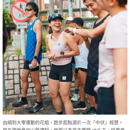
由細到大零運動的花姐，跑步起點源於一次「中伏」經歷。