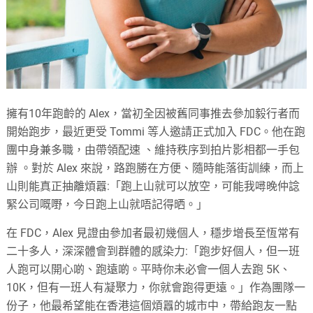
擁有10年跑齡的 Alex，當初全因被舊同事推去參加毅行者而
開始跑步，最近更受 Tommi 等人邀請正式加入 FDC。他在跑
團中身兼多職，由帶領配速 、維持秩序到拍片影相都一手包
辦 。對於 Alex 來說，路跑勝在方便、隨時能落街訓練，而上
山則能真正抽離煩囂:「跑上山就可以放空，可能我噚晚仲諗
緊公司嘅嘢，今日跑上山就唔記得晒。」
在 FDC，Alex 見證由參加者最初幾個人，穩步增長至恆常有
二十多人，深深體會到群體的感染力:「跑步好個人，但一班
人跑可以開心啲、跑遠啲。平時你未必會一個人去跑 5K、
10K，但有一班人有凝聚力，你就會跑得更遠。」作為團隊一
份子，他最希望能在香港這個煩囂的城市中，帶給跑友一點