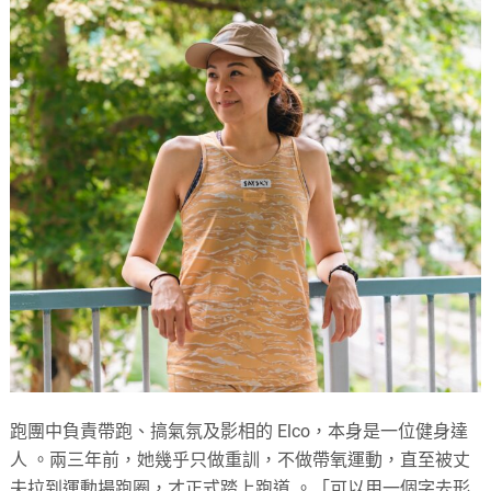
跑團中負責帶跑、搞氣氛及影相的 Elco，本身是一位健身達
人 。兩三年前，她幾乎只做重訓，不做帶氧運動，直至被丈
夫拉到運動場跑圈，才正式踏上跑道 。「可以用一個字去形