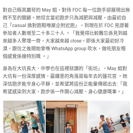
對自己極其嚴苛的 May 姐，對待 FDC 每一位跑手卻展現出無
微不至的關顧。她坦言當初跑步只為減肥與減壓，由最初自
己「casual 換對跑鞋喺屋企附近跑」，到現在於 FDC 見證著
參加者人數增至二十多三十人 。「我覺得比較難忘係見到越
來越多人聚埋一齊，大家越來越 close。即係大家最初好冷
漠，跟住之後開始會喺 WhatsApp group 吹水，做咗朋友嗰
個感覺係幾特別嘅 。」
身為在大坑長大、中學也在這裡就讀的「街坊」，May 姐對
大坑有一份深厚感情，最鍾意的角落是每年去的蓮花宮 。她
深信跑步能令身心平靜，並希望將這份正能量傳遞出去:「我
希望感染到大家，跑步係一件開心減壓、身心健康嘅事。」