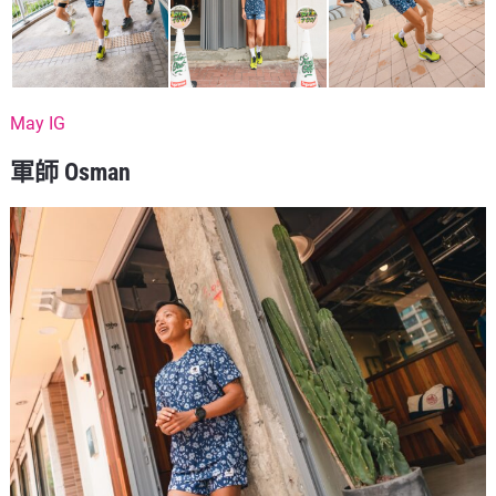
May IG
軍師 Osman