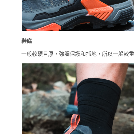
鞋底
一般較硬且厚，強調保護和抓地，所以一般較