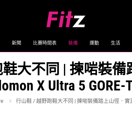
新聞
比賽時間表
裝備
運動
生活
野跑鞋大不同 | 揀啱裝
lomon X Ultra 5 GORE-
re
行山鞋 / 越野跑鞋大不同 | 揀啱裝備踏上山徑．實測 Salom