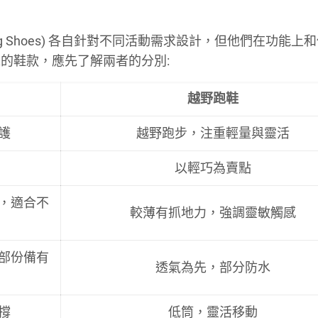
l Running Shoes) 各自針對不同活動需求設計，但他們在功能
的鞋款，應先了解兩者的分別:
越野跑鞋
護
越野跑步，注重輕量與靈活
以輕巧為賣點
，適合不
較薄有抓地力，強調靈敏觸感
部份備有
透氣為先，部分防水
撐
低筒，靈活移動