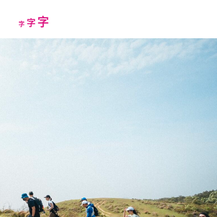
Increase
字
Reset
Decrease
字
字
font
font
font
size.
size.
size.