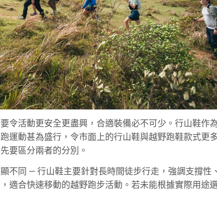
，要令活動更安全更盡興，合適裝備必不可少。行山鞋作
野跑運動甚為盛行，令市面上的行山鞋與越野跑鞋款式更
首先要區分兩者的分別。
顯不同 — 行山鞋主要針對長時間徒步行走，強調支撐性
性，適合快速移動的越野跑步活動。若未能根據實際用途