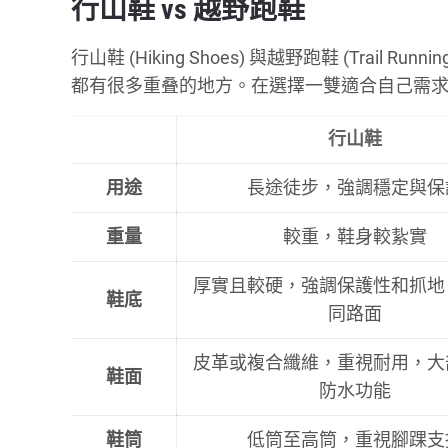
行山鞋 vs 越野跑鞋
行山鞋 (Hiking Shoes) 與越野跑鞋 (Trai
都有很多重叠的地方。在選擇一雙適合自己需求
行山鞋
用途
長途徒步，強調穩定與保
重量
較重，鞋身較紥實
厚實且較硬，強調保護性和抓地
鞋底
同路面
皮革或複合纖維，重視耐用，大
鞋面
防水功能
鞋筒
低筒至高筒，重視腳踝支