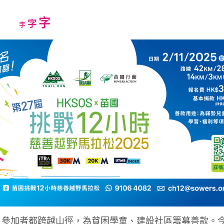
Increase
字
Reset
Decrease
字
字
font
font
font
size.
size.
size.
，參加者都跨越山徑，為貧困學童、建設社區籌募善款。