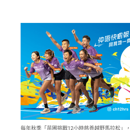
每年秋季「苗圃挑戰12小時慈善越野馬拉松」