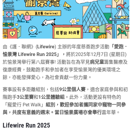
由《護．聯網》(
Lifewire
) 主辦的年度慈善跑步活動
「愛跑．
愉景灣 Lifewire Run 2025」，
將於
2025年12月7日 (星期日)
於愉景灣舉行第八屆賽事! 活動旨在為罕見
病兒童
籌集醫療及
復康經費，鼓勵跑手和參加者在享受愉景灣的優美環境之
餘，亦能發揮愛心，為社會貢獻一份力量。
賽事設有多距離組別，包括
9公里個人賽
，適合家庭參與和初
階跑手
3公里賽
和
1公里體驗組
。此外，活動更設有特色的
「寵愛行 Pet Walk」
組別，歡迎參加者攜同家中寵物一同參
與，共度有意義的週末。當日愉景廣場亦會舉行
嘉年華。
Lifewire Run 2025