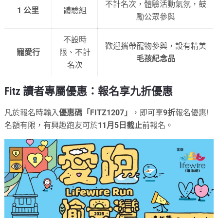
不計名次，體驗活動氣氛，鼓
1 公里
體驗組
勵公眾參與
不設時
歡迎攜帶寵物參與，設有精美
寵愛行
限、不計
毛孩紀念品
名次
Fitz 讀者專屬優惠：報名享九折優惠
凡於報名時輸入
優惠碼「FITZ1207」
，即可享
9折
報名優惠!
名額有限，有興趣跑友可於
11月5日截止
前報名。