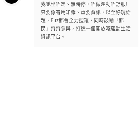
我哋坐唔定、無時停，唔做運動唔舒服!
只要係有用知識、重要資訊，以至好玩話
題，Fitz都會全力搜羅，同時鼓勵「郁
民」齊齊參與，打造一個開放嘅運動生活
資訊平台。