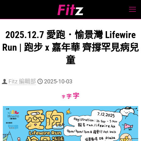
2025.12.7 愛跑．愉景灣 Lifewire
Run | 跑步 x 嘉年華 齊撐罕見病兒
童
Fitz 編輯部
2025-10-03
Increase
字
Reset
Decrease
字
字
font
font
font
size.
size.
size.