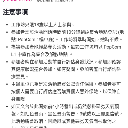
注意事項
工作坊只限18歲以上人士參與。
參加者需於活動開始時間前10分鐘到達集合地點登記 (地
點: PopCorn 1樓中庭)。工作坊將準時開始，逾時不候。
為讓參加者能輕鬆參與活動，每節工作坊均以 PopCorn
L1 中庭作為集合及解散地點 。
參加者應在參加活動前自行評估身體狀況。參加即確認
其健康狀況適合參加。如有疑問，參加者應自行諮詢醫
療意見。
主辦單位已為是次活動購買公眾責任保險，參加者亦可
按個人需要自行評估應否購買個人意外保險，以保障自
身風險
如天文台於此開始前4小時發出或仍然懸掛惡劣天氣預
報，如紅色暴雨、黑色暴雨警告、3號或以上颱風信號，
此活動將會取消。因颱風或其他惡劣天氣而被取消之