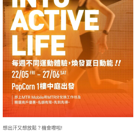
想出汗又想放鬆？機會嚟啦!