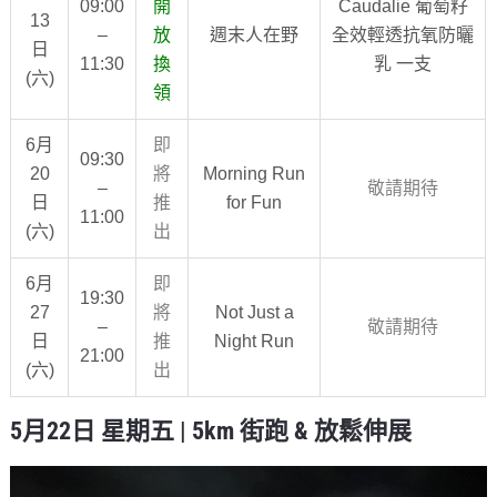
09:00
開
Caudalie 葡萄籽
13
–
放
週末人在野
全效輕透抗氧防曬
日
11:30
換
乳 一支
(六)
領
6月
即
09:30
20
將
Morning Run
–
敬請期待
日
推
for Fun
11:00
(六)
出
6月
即
19:30
27
將
Not Just a
–
敬請期待
日
推
Night Run
21:00
(六)
出
5月22日 星期五 | 5km 街跑 & 放鬆伸展