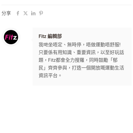
分享
Fitz 編輯部
我哋坐唔定、無時停，唔做運動唔舒服!
只要係有用知識、重要資訊，以至好玩話
題，Fitz都會全力搜羅，同時鼓勵「郁
民」齊齊參與，打造一個開放嘅運動生活
資訊平台。