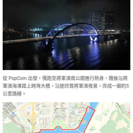
從 PopCorn 出發，慢跑至將軍澳南公園進行熱身，隨後沿將
軍澳海濱踏上跨灣大橋，沿途欣賞將軍澳夜景，完成一圈約5
公里路線。