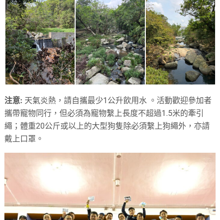
注意:
天氣炎熱，請自攜最少1公升飲用水
。活動歡迎參加者
攜帶寵物同行，但必須為寵物繫上長度不超過1.5米的牽引
繩；體重20公斤或以上的大型狗隻除必須繫上狗繩外，亦請
戴上口罩
。