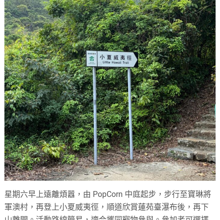
星期六早上遠離煩囂，由 PopCorn 中庭起步，步行至寶琳將
軍澳村，再登上小夏威夷徑，順道欣賞蓮苑臺瀑布後，再下
山離開。活動路線簡易，適合攜同寵物參與。參加者可選擇