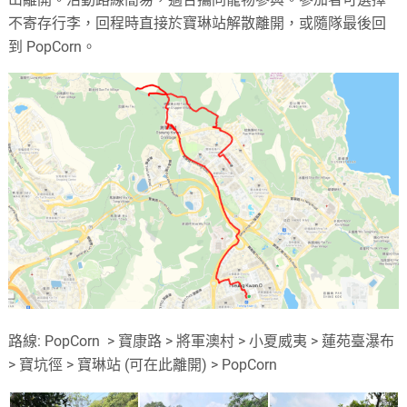
不寄存行李，回程時直接於寶琳站解散離開，或隨隊最後回
到 PopCorn。
路線: PopCorn > 寶康路 > 將軍澳村 > 小夏威夷 > 蓮苑臺瀑布
> 寶坑徑 > 寶琳站 (可在此離開) > PopCorn