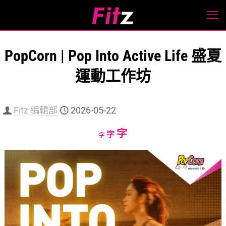
PopCorn | Pop Into Active Life 盛夏
運動工作坊
Fitz 編輯部
2026-05-22
Increase
字
Reset
Decrease
字
字
font
font
font
size.
size.
size.