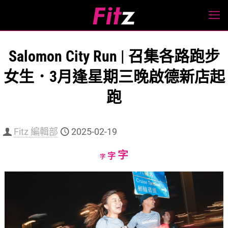
Salomon City Run | 召集各路跑步
女生．3月逢星期三晚啟德新店起
跑
Fitz 編輯部
2025-02-19
Increase
字
Reset
Decrease
字
字
font
font
font
size.
size.
size.