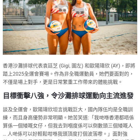
香港沙灘排球代表袁廷芝 (Gigi, 圖左) 和歐陽瑋欣 (AY)，即將
踏上2025全運會賽場。作為非全職運動員，她們要面對的，
不僅是場上對手，更是日常繁重工作帶來的體能挑戰。
目標衝擊八強，令沙灘排球運動向主流進發
談及全運會，歐陽瑋欣坦言挑戰巨大，國內隊伍均是全職訓
練，而且身高優勢非常明顯。她苦笑道:「我哋喺香港都唔係
算係一個矮嘅女仔，但我去到嗰度係可以倒數頭三個矮嘅人
… 人哋係可以好輕鬆咁喺我頭頂度打個波落嚟。」面對強