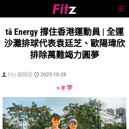
tā Energy 撐住香港運動員 | 全運
沙灘排球代表袁廷芝、歐陽瑋欣
排除萬難竭力圓夢
Fitz 編輯部
2025-10-28
Increase
字
Reset
Decrease
字
字
font
font
font
size.
size.
size.