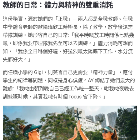
教師的日常：體力與精神的雙重消耗
這份務實，源於她們的「正職」— 兩人都是全職教師。任職
中學體育老師的歐陽瑋欣工時極長，除了教學，放學後還需
帶隊訓練。她形容自己的日常:「我平時嘅放工時間係七點幾
嘅，即係我要帶埋隊我先至可以去訓練。」體力消耗可想而
知，「我係全日喺個好曬、好猛烈嘅太陽底下工作，水分流
失都好大。」
而任職小學的 Gigi，則笑言自己更需要「精神力量」，應付
學生的紀律等問題，同樣是身心俱疲。AY 總結了她們最大的
難處:「我哋由朝到晚自己已經工作咗一整天，咁我哋夜晚去
訓練嘅時候，其實我哋有時個 focus 會下降。」