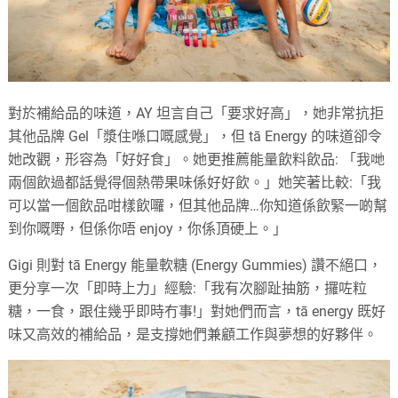
對於補給品的味道，AY 坦言自己「要求好高」，她非常抗拒
其他品牌 Gel「漿住喺口嘅感覺」，但 tā Energy 的味道卻令
她改觀，形容為「好好食」。她更推薦能量飲料飲品: 「我哋
兩個飲過都話覺得個熱帶果味係好好飲。」她笑著比較:「我
可以當一個飲品咁樣飲囉，但其他品牌…你知道係飲緊一啲幫
到你嘅嘢，但係你唔 enjoy，你係頂硬上。」
Gigi 則對 tā Energy 能量軟糖 (Energy Gummies) 讚不絕口，
更分享一次「即時上力」經驗:「我有次腳趾抽筋，攞咗粒
糖，一食，跟住幾乎即時冇事!」對她們而言，tā energy 既好
味又高效的補給品，是支撐她們兼顧工作與夢想的好夥伴。