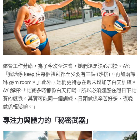
儘管工作勞碌，為了今次全運會，她們還是決心加操。AY:
「我哋係 keep 住每個禮拜都至少要有三課 (沙排)，再加兩課
喺 gym room。」此外，她們更特意在週末增加了白天訓練。
AY 解釋:「比賽多時都係白天打嘅，所以必須適應在烈日下比
賽的感覺。其實可能同一個訓練，日頭做係辛苦好多，夜晚
做係輕鬆啲。」
專注力與體力的「秘密武器」