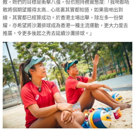
敵，她們的目標是衝擊八強，但也抱持務實態度:「我哋都唔
敢將個期望擺得太高… 心底裏其實都知道，如果我哋出到
線，其實都已經算成功。於香港主場出擊，除左多一份榮
耀，亦希望將沙灘排球成為香港一種主流運動，更大力度去
推廣，令更多後起之秀去延續沙灘排球。」