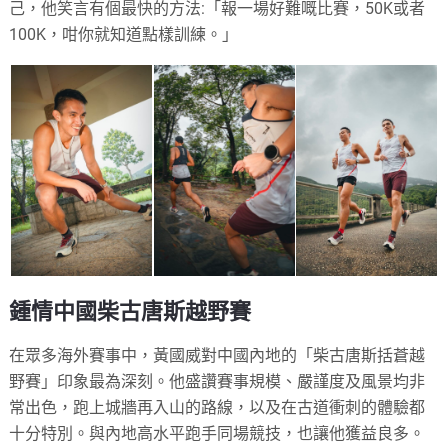
己，他笑言有個最快的方法:「報一場好難嘅比賽，50K或者
100K，咁你就知道點樣訓練。」
鍾情中國柴古唐斯越野賽
在眾多海外賽事中，黃國威對中國內地的「柴古唐斯括蒼越
野賽」印象最為深刻。他盛讚賽事規模、嚴謹度及風景均非
常出色，跑上城牆再入山的路線，以及在古道衝刺的體驗都
十分特別。與內地高水平跑手同場競技，也讓他獲益良多。