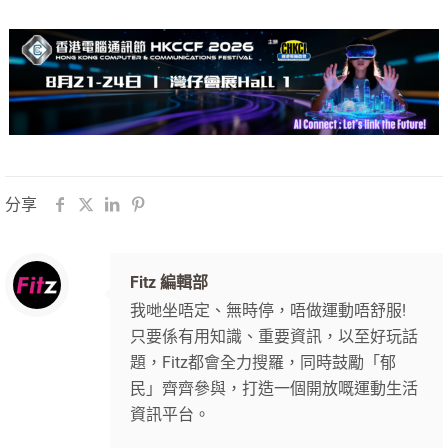
分享
Fitz 編輯部
我哋坐唔定、無時停，唔做運動唔舒服!
只要係有用知識、重要資訊，以至好玩話
題，Fitz都會全力搜羅，同時鼓勵「郁
民」齊齊參與，打造一個開放嘅運動生活
資訊平台。