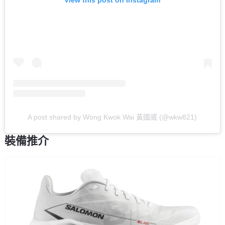
View this post on Instagram
A post shared by Wong Kwok Wai 黃國威 (@wkw821)
裝備推介