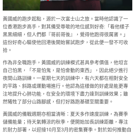
黃國威的跑步起點，源於一次富士山之旅。當時他認識了一
位香港跑步高手，對其備受尊敬的地位感到好奇:「看他樣子
黑黑細細，但人們都『哥前哥後』，覺得他跑得很厲害。」
這份好奇心驅使他回港後開始嘗試跑步，從此便一發不可收
拾。
作為非全職跑手，黃國威的訓練模式甚具參考價值，他坦言
自己怕黑，「不是怕鬼，是怕會動的東西」，因此絕少進行
夜間山路訓練。一星期七天的訓練中，有六天都在相對安全
的平路、斜路或運動場進行。他認為這樣做的好處是能更專
注地提升心肺功能，在安全的環境下盡力達到訓練效果；雖
然犧牲了部分山路腳感，但打好路跑基礎至關重要。
黃國威的備戰週期亦相當清晰：夏天多作速度訓練，為賽季
儲備能量；待天氣轉涼的秋季，便開始加長訓練距離，專注
於耐力部署，以迎接10月至3月的密集賽季。對於如何推動自