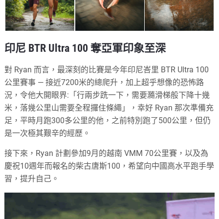
印尼 BTR Ultra 100 奪亞軍印象至深
對 Ryan 而言，最深刻的比賽是今年印尼峇里 BTR Ultra 100
公里賽事 — 接近7200米的總爬升，加上超乎想像的恐怖路
況，令他大開眼界:「行兩步跣一下，需要瀡滑梯般下降十幾
米，
落
幾公里山需要全程攞
住條繩」，幸好 Ryan 那次準備充
足，平時月跑300多公里的他，之前特別跑了500公里，但仍
是一次極其艱辛的經歷。
接下來，Ryan 計劃參加9月的越南 VMM 70公里賽，以及為
慶祝10週年而報名的柴古唐斯100，希望向中國高水平跑手學
習，提升自己。