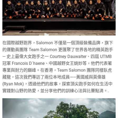
在國際越野跑界，Salomon 不僅是一個頂級裝備品牌，旗下
的運動員團隊 Team Salomon 更匯聚了世界各地的精英跑手
— 史上最偉大女跑手之一 Courtney Dauwalter、四屆 UTMB
冠軍 Francois D´haene、中國越野女王姚妙等，他們代表著
專業與耐力的巔峰。在香港，Team Salomon 團隊同樣臥虎
藏龍，這次我們專訪了兩位本地成員——黃國威與莫偉雄
(Ryan Mok)，透過他們的故事，探索頂尖跑手如何在生活中
實踐對山野的熱愛，並分享他們的訓練心法與比賽點滴。.