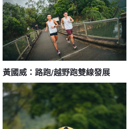
黃國威：路跑/越野跑雙線發展