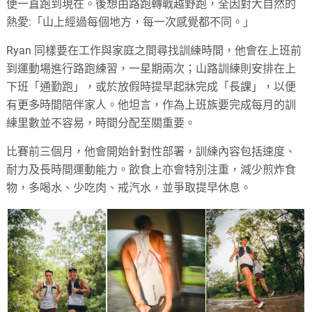
便一直跑到現在。後想由路跑轉戰越野跑，全因對大自然的
熱愛:「山上經過每個地方，每一次感覺都不同。」
Ryan 同樣要在工作與家庭之間尋找訓練時間，他會在上班前
到運動場進行路跑練習，一星期兩次；山路訓練則安排在上
下班「通勤跑」，或於放假時提早起牀完成「長課」，以便
有更多時間陪伴家人。他坦言，作為上班族要完成每月的訓
練里數並不容易，時間分配至關重要。
比賽前三個月，他會開始針對性部署，訓練內容包括速度、
耐力及長時間運動能力。飲食上亦會特別注重，減少煎炸食
物，多喝水、少吃肉、戒汽水，並爭取提早休息。