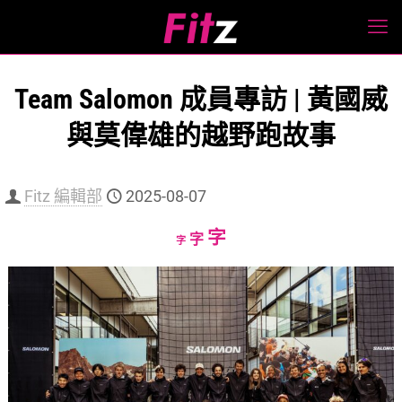
Team Salomon 成員專訪 | 黃國威
與莫偉雄的越野跑故事
Fitz 編輯部
2025-08-07
Increase
字
Reset
Decrease
字
字
font
font
font
size.
size.
size.