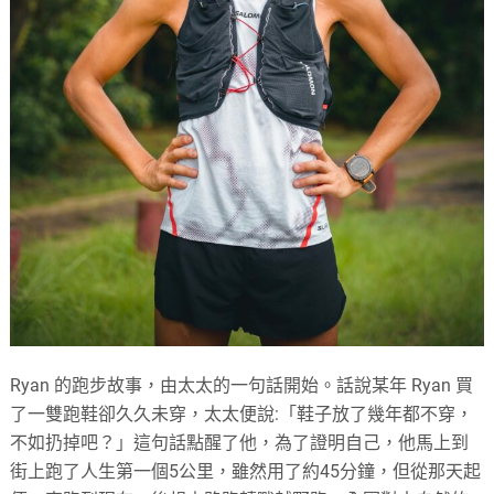
Ryan 的跑步故事，由太太的一句話開始。話說某年 Ryan 買
了一雙跑鞋卻久久未穿，太太便說:「鞋子放了幾年都不穿，
不如扔掉吧？」這句話點醒了他，為了證明自己，他馬上到
街上跑了人生第一個5公里，雖然用了約45分鐘，但從那天起