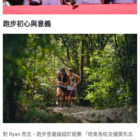
跑步初心與意義
對 Ryan 而言，跑步意義遠超於競賽:「唔會為咗去攞獎先去