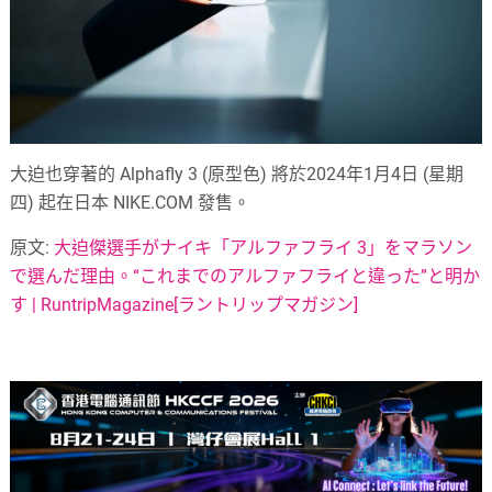
大迫也穿著的 Alphafly 3 (原型色) 將於2024年1月4日 (星期
四) 起在日本 NIKE.COM 發售。
原文:
大迫傑選手がナイキ「アルファフライ 3」をマラソン
で選んだ理由。“これまでのアルファフライと違った”と明か
す | RuntripMagazine[ラントリップマガジン]