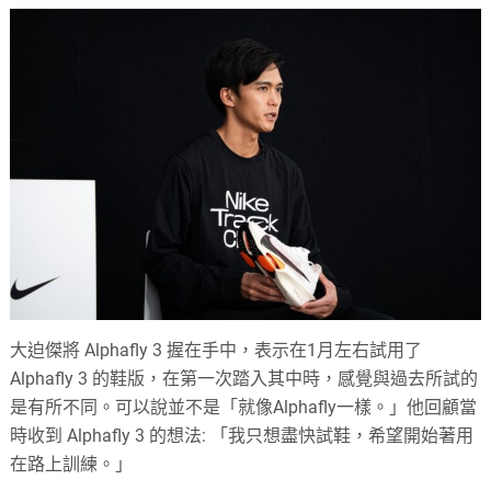
大迫傑將 Alphafly 3 握在手中，表示在1月左右試用了
Alphafly 3 的鞋版，在第一次踏入其中時，感覺與過去所試的
是有所不同。可以說並不是「就像Alphafly一樣。」他回顧當
時收到 Alphafly 3 的想法: 「我只想盡快試鞋，希望開始著用
在路上訓練。」