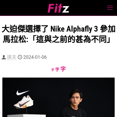
大迫傑選擇了 Nike Alphafly 3 參加
馬拉松:「這與之前的甚為不同」
達夫
2024-01-06
Increase
字
Reset
Decrease
字
字
font
font
font
size.
size.
size.