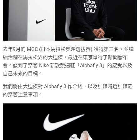
去年9月的 MGC (日本馬拉松奧運選拔賽) 獲得第三名，並繼
續活躍在馬拉松界的大迫傑，最近在東京舉行了新聞發布
會。談到了穿著 Nike 新款競速鞋「Alphafly 3」的感受以及
自己未來的目標。
我們將由大迫傑對 Alphafly 3 作介紹，以及訓練時選訓練鞋
的穿著注意事項。