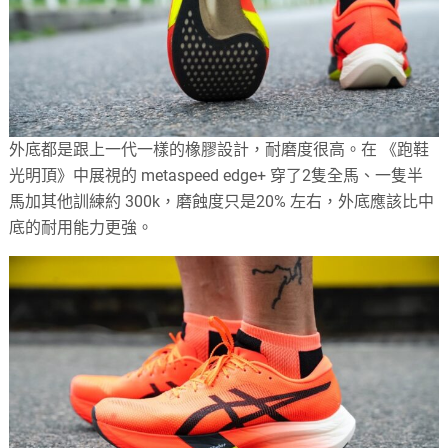
外底都是跟上一代一樣的橡膠設計，耐磨度很高。在 《跑鞋
光明頂》中展視的 metaspeed edge+ 穿了2隻全馬、一隻半
馬加其他訓練約 300k，磨蝕度只是20% 左右，外底應該比中
底的耐用能力更強。