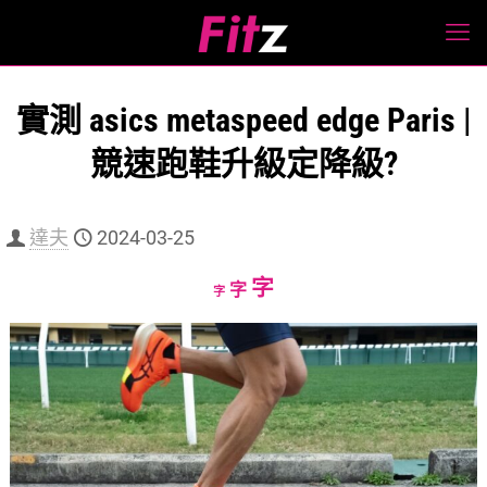
實測 asics metaspeed edge Paris |
競速跑鞋升級定降級?
達夫
2024-03-25
Increase
字
Reset
Decrease
字
字
font
font
font
size.
size.
size.