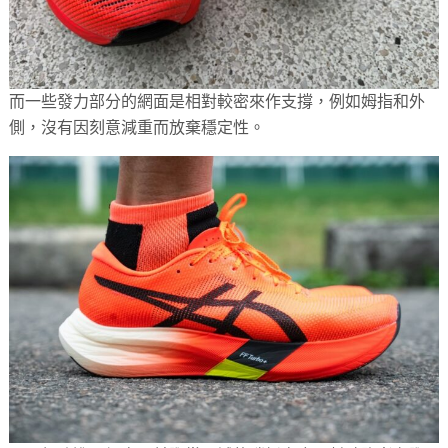
而一些發力部分的網面是相對較密來作支撐，例如姆指和外
側，沒有因刻意減重而放棄穩定性。