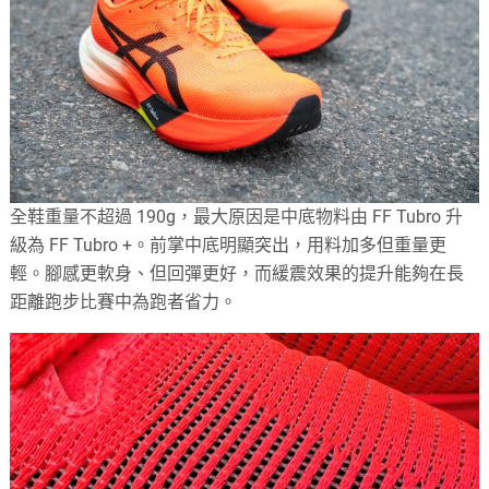
全鞋重量不超過 190g，最大原因是中底物料由 FF Tubro 升
級為 FF Tubro +。前掌中底明顯突出，用料加多但重量更
輕。腳感更軟身、但回彈更好，而緩震效果的提升能夠在長
距離跑步比賽中為跑者省力。