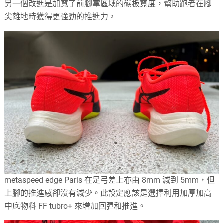
另一個改進是加寬了前腳掌區域的碳板寬度，幫助跑者在腳
尖離地時獲得更強勁的推進力。
metaspeed edge Paris 在足弓差上亦由 8mm 減到 5mm，但
上腳的推進感卻沒有減少。此設定應該是選擇利用加厚加高
中底物料 FF tubro+ 來增加回彈和推進。