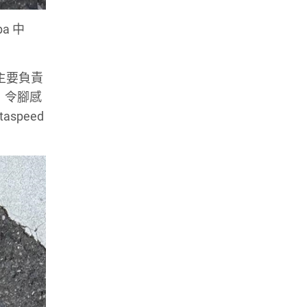
ba 中
，主要負責
饋，令腳感
speed