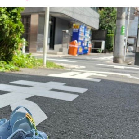
font
font
font
size.
size.
size.