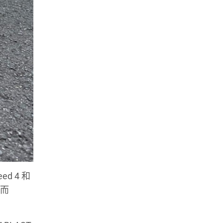
d 4 和
，而