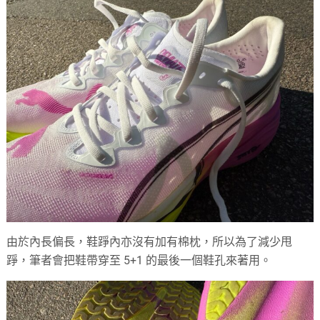
由於內長偏長，鞋踭內亦沒有加有棉枕，所以為了減少甩
踭，筆者會把鞋帶穿至 5+1 的最後一個鞋孔來著用。