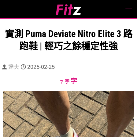
實測 Puma Deviate Nitro Elite 3 路
跑鞋 | 輕巧之餘穩定性強
達夫
2025-02-25
Increase
字
Reset
Decrease
字
字
font
font
font
size.
size.
size.