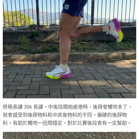
終極長課 30k 長課，中後段開始疲倦時，後踭會觸地多了，
就會感受到後踭物料和中底後物料的不同。偏硬的後踭物
料，有助於觸地一迅間穩定，對於比賽後段會有一定幫助。