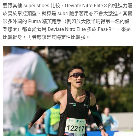
要跟其他 super shoes 比較，Deviate Nitro Elite 3 的推進力屬
於易於掌控類型，就算是 sub4 跑手著用亦不會太激進。其實
很多外國的 Puma 精英跑手（例如於大阪半馬得第一名的設
楽悠太）都喜愛著用 Deviate Nitro Elite 多於 Fast-R，一來是
比較輕身，再者應該是其穩定性比較強。