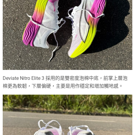
Deviate Nitro Elite 3 採用的是雙密度泡棉中底，前掌上層泡
棉更為軟韌，下層偏硬，主要是用作穩定和增加觸地感。