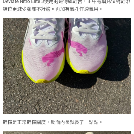
Deviate Nitro Elite 3使用的是傳統鞋舌，正中有填充位對鞋帶
結位更減少腳部不舒適。再加有氣孔作透氣用。
鞋楦是正常鞋楦闊度，反而內長就長了一點點。