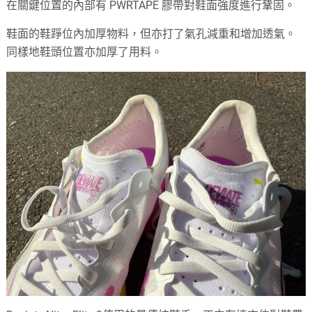
在關鍵位置的內部有 PWRTAPE 膠帶對鞋面強度進行鞏固。
鞋面的鞋踭位內加厚物料，但亦打了氣孔減重和增加透氣。
同樣地鞋頭位置亦加厚了用料。