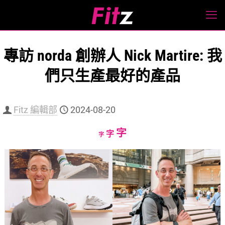
專訪 norda 創辦人 Nick Martire: 我
們只生產最好的產品
Fitz 編輯部
2024-08-20
Increase
字
Reset
Decrease
字
字
font
font
font
size.
size.
size.