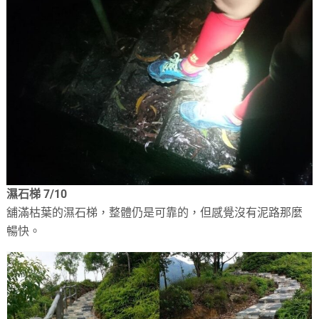
濕石梯 7/10
舖滿枯葉的濕石梯，整體仍是可靠的，但感覺沒有泥路那麼
暢快。