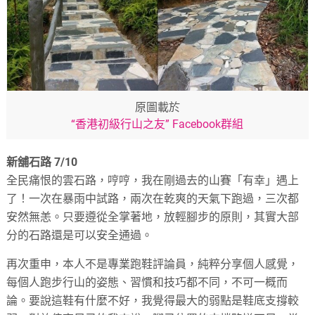
原圖載於
“香港初級行山之友” Facebook群組
新舖石路 7/10
全民痛恨的雲石路，哼哼，我在剛過去的山賽「有幸」遇上
了！一次在暴雨中試路，兩次在乾爽的天氣下跑過，三次都
安然無恙。只要遵從全掌著地，放輕腳步的原則，其實大部
分的石路還是可以安全通過。
再次重申，本人不是專業跑鞋評論員，純粹分享個人感覺，
每個人跑步行山的姿態、習慣和技巧都不同，不可一概而
論。要說這鞋有什麼不好，我覺得最大的弱點是鞋底支撐較