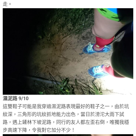
走。
濕泥路 9/10
這雙鞋子可能是我穿過濕泥路表現最好的鞋子之一，由於坑
紋深，三角形的坑紋抓地能力出色，當日於滂沱大雨下試
路，遇上鏟林下坡泥路，同行的友人都左歪右倒，唯獨我穩
步高速下降，令我對它加分不少！