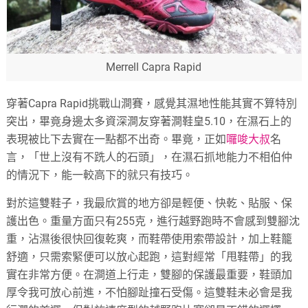
Merrell Capra Rapid
穿著Capra Rapid挑戰山澗賽，感覺其濕地性能其實不算特別
突出，畢竟身邊太多資深澗友穿著澗鞋皇5.10，在濕石上的
表現被比下去實在一點都不出奇。畢竟，正如
囉唆大叔
名
言，「世上沒有不跣人的石頭」，在濕石抓地能力不相伯仲
的情況下，能一較高下的就只有技巧。
對於這雙鞋子，我最欣賞的地方卻是輕便、快乾、貼服、保
護出色。重量方面只有255克，進行越野跑時不會感到雙腳沈
重，沾濕後很快回復乾爽，而鞋帶使用索帶設計，加上鞋籠
舒適，只需索緊便可以放心起跑，這對經常「甩鞋帶」的我
實在非常方便。在澗道上行走，雙腳的保護最重要，鞋頭加
厚令我可放心前進，不怕腳趾撞石受傷。這雙鞋未必會是我