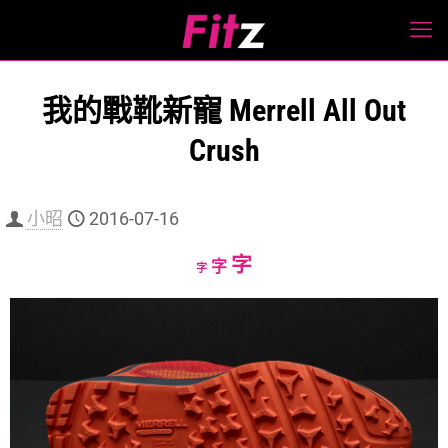
我的戰靴新寵 Merrell All Out
Crush
小昭
2016-07-16
Increase
字
Reset
Decrease
字
字
font
font
font
size.
size.
size.