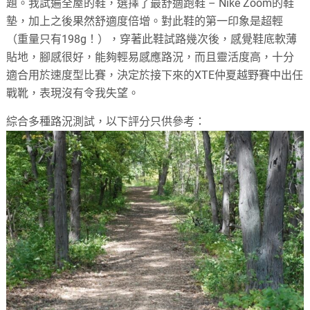
題。我試遍全屋的鞋，選擇了最舒適跑鞋 – Nike Zoom的鞋
墊，加上之後果然舒適度倍增。對此鞋的第一印象是超輕
（重量只有198g！），穿著此鞋試路幾次後，感覺鞋底軟薄
貼地，腳感很好，能夠輕易感應路況，而且靈活度高，十分
適合用於速度型比賽，決定於接下來的XTE仲夏越野賽中出任
戰靴，表現沒有令我失望。
綜合多種路況測試，以下評分只供參考：