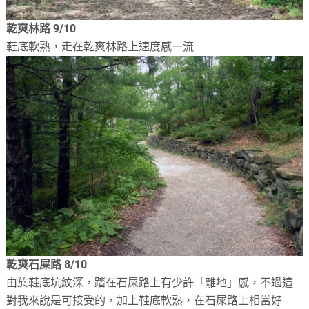
乾爽林路 9/10
鞋底軟熟，走在乾爽林路上速度感一流
乾爽石屎路 8/10
由於鞋底坑紋深，踏在石屎路上有少許「離地」感，不過這
對我來說是可接受的，加上鞋底軟熟，在石屎路上相當好