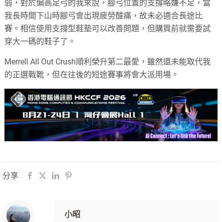
弱，對於偏高足弓的我來說，腳弓位置的支撐略嫌不足，當
我長時間下山時腳弓會出現疲勞酸痛，故未必適合長途比
賽。相信使用支撐型鞋墊可以改善問題，但購買前就需要試
穿大一碼的鞋子了。
Merrell All Out Crush順利榮升第二最愛，雖然還未能取代我
的正選戰靴，但在往後的短途賽事將會大派用場。
分享
小昭