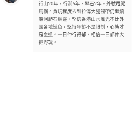
行山20年，行澗6年，攀石2年。外號甩繩
馬騮。貪玩程度去到拉傷大腿韌帶仍繼續
船河爬石綑邊。堅信香港山水風光不比外
國各地遜色，堅持年齡不是限制，心態才
是皇道。一日仲行得郁，相信一日都仲大
把野玩。