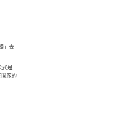
燭」去
算公式是
每間廠的