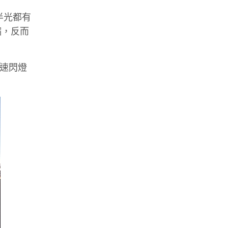
半光都有
縮，反而
快速閃燈