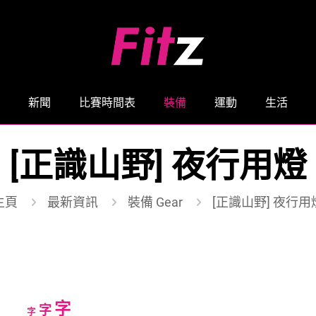
新聞
比賽時間表
裝備
運動
生活
[正識山野] 夜行用燈
主頁
最新資訊
裝備 Gear
[正識山野] 夜行用
Increase
字
Reset
Decrease
字
字