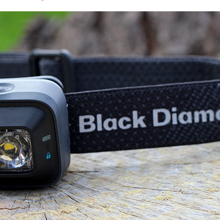
font
font
font
size.
size.
size.