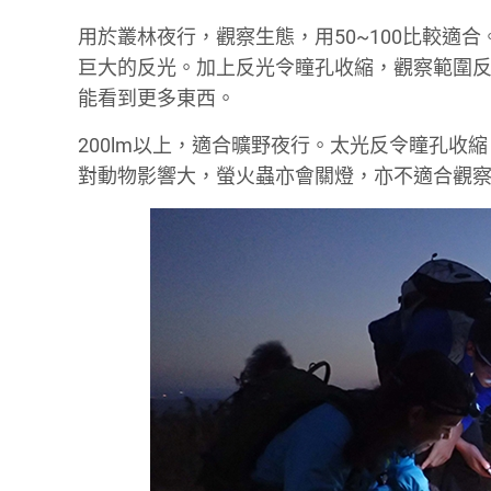
用於叢林夜行，觀察生態，用50~100比較適
巨大的反光。加上反光令瞳孔收縮，觀察範圍
能看到更多東西。
200lm以上，適合曠野夜行。太光反令瞳孔
對動物影響大，螢火蟲亦會關燈，亦不適合觀