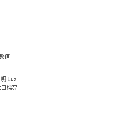
 數值
 Lux
說目標亮