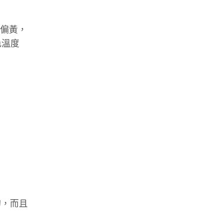
則偏黃，
色溫度
的，而且