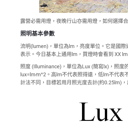
露營必需用燈，夜晚行山亦需用燈，如何選擇合適
照明基本參數
流明(lumen)，單位為lm，亮度單位。它
表示。今日基本上通用lm，買燈時會看到 XX 
照度 (Illuminance)，單位為Lux (簡
lux=lm∕m^2。高lm不代表照得遠，低lm
計法不同，目標若用月照光度去計(約0.25lm)，