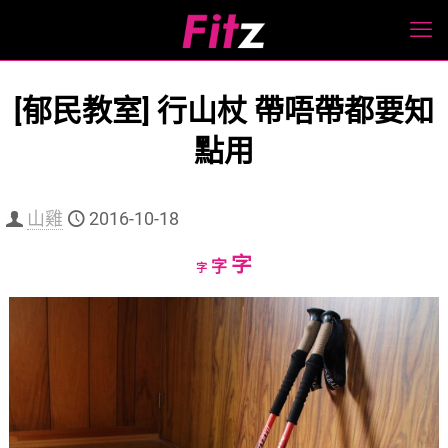
[郁民教室] 行山杖 帶唔帶都要知
點用
山雞
2016-10-18
Increase
字
Reset
Decrease
字
字
font
font
font
size.
size.
size.