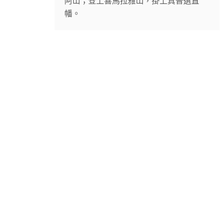
阿山；登上喜馬拉雅山，掛上真普選直
幡。