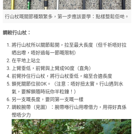
行山杖嘅關節種類繁多，第一步應該要學：點樣整鬆佢哋。
調較行山杖：
將行山杖所以關節鬆開，拉至最大長度（但千祈唔好拉
晒出嚟，唔好過每一節嘅限制）
在平地上站立
上臂垂低，前臂與上臂成90度（直角）
前臂拎住行山杖，將行山杖垂低，縮至合適長度
鎖死關節位就OK。（注意：唔好扭太實。行山遇到水
氣，要解鎖隨時玩你半粒鐘！）
另一支嘅長度，要同第一支嘅一樣
調較腕帶（見圖）：腕帶喺行山用嚟借力，用得好真係
慳唔少力