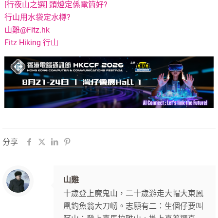
[行夜山之選] 頭燈定係電筒好?
行山用水袋定水樽?
山雞@Fitz.hk
Fitz Hiking 行山
分享
山雞
十歲登上魔鬼山，二十歲游走大帽大東鳳
凰釣魚翁大刀屻。志願有二：生個仔要叫