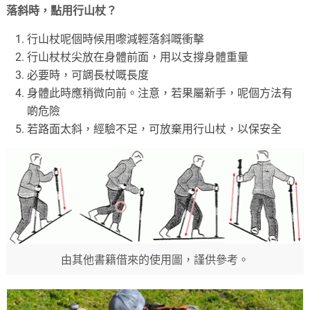
落斜時，點用行山杖？
行山杖呢個時候用嚟減輕落斜嘅衝擊
行山杖杖尖放在身體前面，用以支撐身體重量
必要時，可調長杖嘅長度
身體此時應稍微向前。注意，若果屬新手，呢個方法有
啲危險
若路面太斜，經驗不足，可放棄用行山杖，以保安全
由其他書籍借來的使用圖，謹供參考。