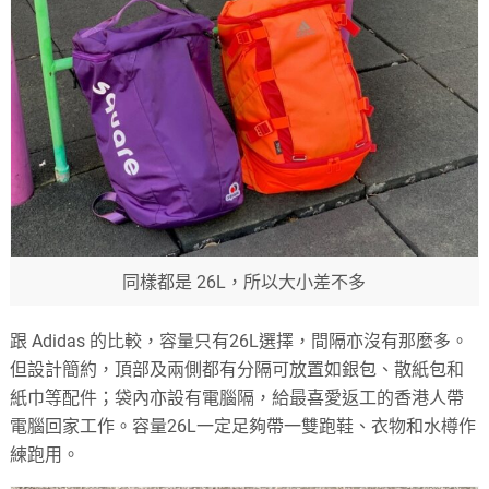
同樣都是 26L，所以大小差不多
跟 Adidas 的比較，容量只有26L選擇，間隔亦沒有那麼多。
但設計簡約，頂部及兩側都有分隔可放置如銀包、散紙包和
紙巾等配件；袋內亦設有電腦隔，給最喜愛返工的香港人帶
電腦回家工作。容量26L一定足夠帶一雙跑鞋、衣物和水樽作
練跑用。