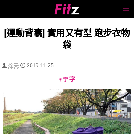
[運動背囊] 實用又有型 跑步衣物
袋
達夫
2019-11-25
Increase
字
Reset
Decrease
字
字
font
font
font
size.
size.
size.