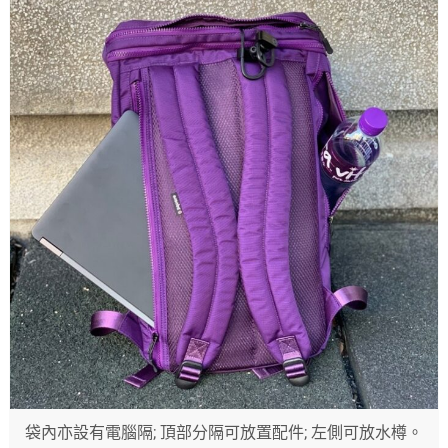
袋內亦設有電腦隔; 頂部分隔可放置配件; 左側可放水樽。