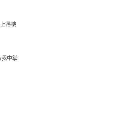
: 上落樓
合我中掌