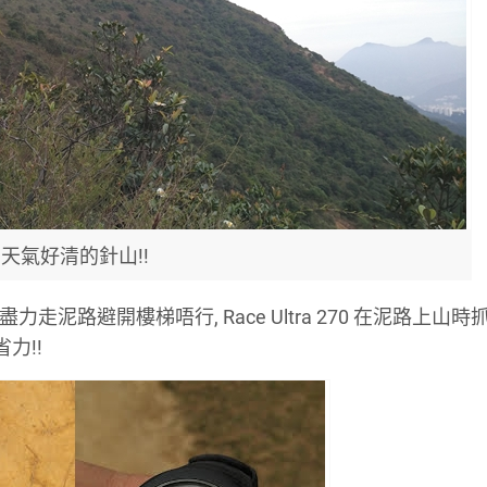
天氣好清的針山!!
走泥路避開樓梯唔行, Race Ultra 270 在泥路上山
省力!!