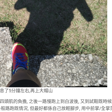
休息了5分鐘左右,再上大帽山
四頭肌的負擔, 之後一路慢跑上到白波後, 又到試鞋既時候!
應付到一般路跑既情況, 但最好都係自己放輕腳步, 用中前掌/全掌落