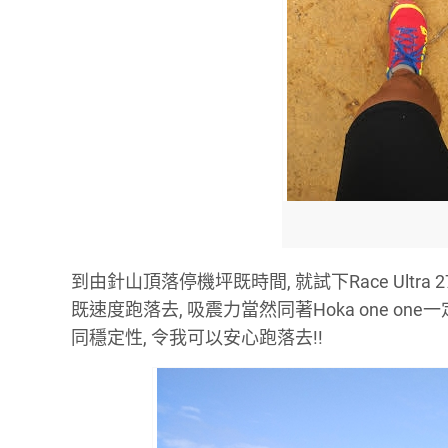
到由針山頂落停機坪既時間, 就試下Race Ultr
既速度跑落去, 吸震力當然同著Hoka one o
同穩定性, 令我可以安心跑落去!!