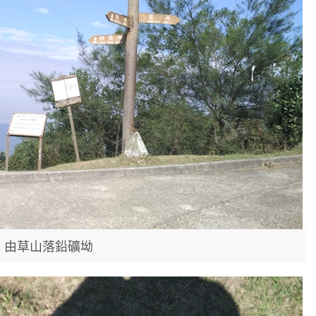
由草山落鉛礦坳