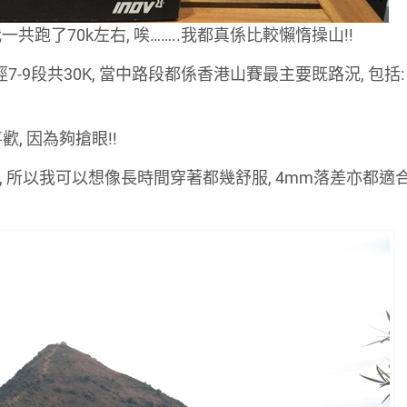
開始, 我一共跑了70k左右, 唉……..我都真係比較懶惰操山!!
浩徑7-9段共30K, 當中路段都係香港山賽最主要既路況, 包括
喜歡, 因為夠搶眼!!
寬, 所以我可以想像長時間穿著都幾舒服, 4mm落差亦都適