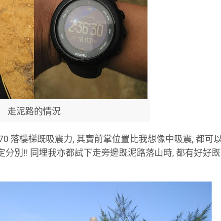
走泥路的情況
a 270 落樓梯既吸震力, 其實前掌位置比我想像中吸震, 都
ne一定分別!! 同埋我亦都試下走旁邊既泥路落山時, 都有好好