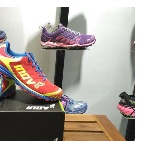
font
font
font
size.
size.
size.