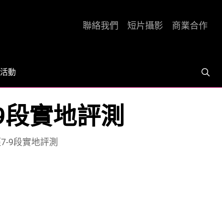
聯絡我們
短片攝影
商業合作
活動
浩徑7-9段實地評測
麥理浩徑7-9段實地評測