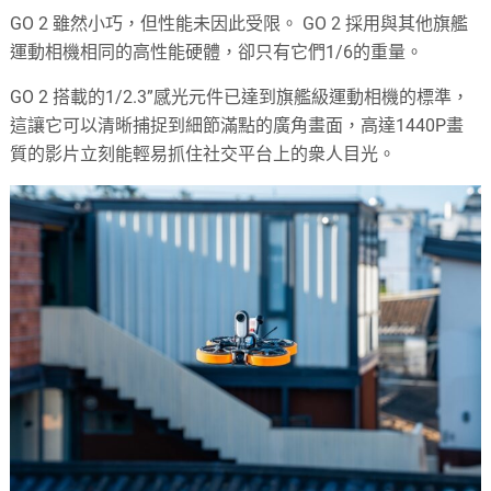
GO 2 雖然小巧，但性能未因此受限。 GO 2 採用與其他旗艦
運動相機相同的高性能硬體，卻只有它們1/6的重量。
GO 2 搭載的1/2.3”感光元件已達到旗艦級運動相機的標準，
這讓它可以清晰捕捉到細節滿點的廣角畫面，高達1440P畫
質的影片立刻能輕易抓住社交平台上的衆人目光。