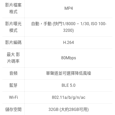
影片檔案
MP4
格式
影片曝光
自動，手動 (快門1/8000 – 1/30, ISO 100-
模式
3200)
影片編碼
H.264
最大 影
80Mbps
片碼率
音頻
單聲道並可選擇降低風噪
藍芽
BLE 5.0
Wi-Fi
802.11a/b/g/n/ac
儲存空間
32GB (大約28GB可用)