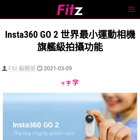
Insta360 GO 2 世界最小運動相機
旗艦級拍攝功能
Fitz 編輯部
2021-03-09
Increase
字
Reset
Decrease
字
字
font
font
font
size.
size.
size.