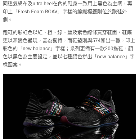
同透氣網布及ultra heel在內的鞋身一致用上黑色為主調，再
印上「Fresh Foam ROAV」字樣的編織標籤則位於跑鞋外
側。
跑鞋的彩虹色以紅、橙、綠、藍及紫色線條貫穿鞋面，鞋底
更以漸變色呈現，甚為獨特，而鞋墊則與574如出一轍，印上
彩色的「new balance」字樣；系列更備有一款200拖鞋，顏
色以黑色為主要設定，並以七種顏色拼出「new balance」字
樣圖案。