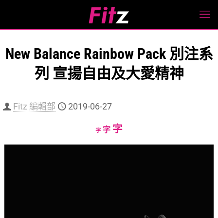
New Balance Rainbow Pack 別注系
列 宣揚自由及大愛精神
Fitz 編輯部
2019-06-27
Increase
字
Reset
Decrease
字
字
font
font
font
size.
size.
size.