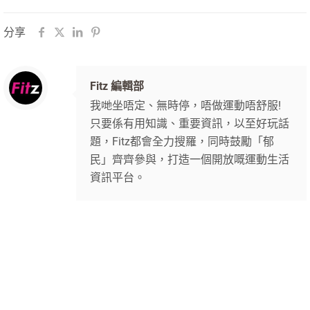
分享
Fitz 編輯部
我哋坐唔定、無時停，唔做運動唔舒服!
只要係有用知識、重要資訊，以至好玩話
題，Fitz都會全力搜羅，同時鼓勵「郁
民」齊齊參與，打造一個開放嘅運動生活
資訊平台。