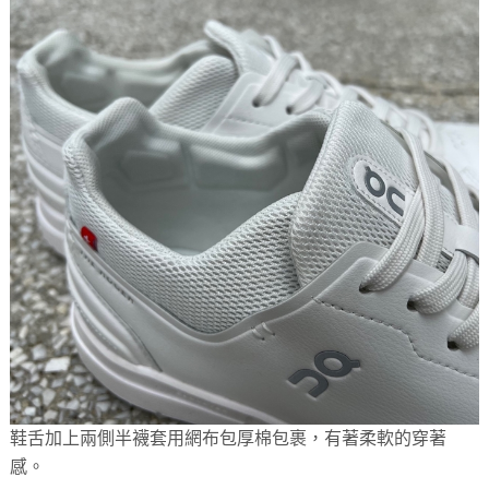
鞋舌加上兩側半襪套用網布包厚棉包裹，有著柔軟的穿著
感。