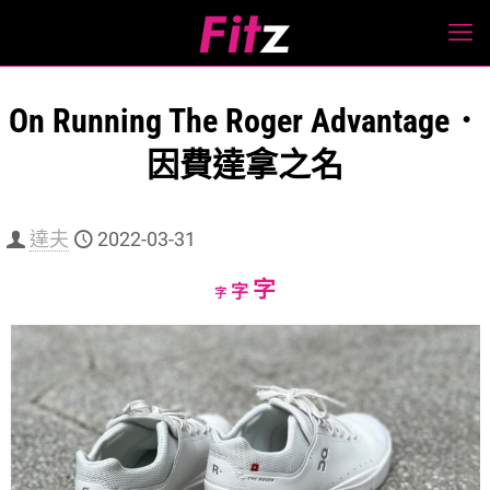
On Running The Roger Advantage．
因費達拿之名
達夫
2022-03-31
Increase
字
Reset
Decrease
字
字
font
font
font
size.
size.
size.