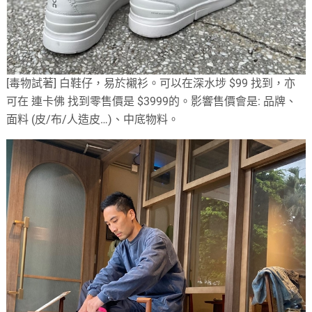
[毒物試著] 白鞋仔，易於襯衫。可以在深水埗 $99 找到，亦
可在 連卡佛 找到零售價是 $3999的。影響售價會是: 品牌、
面料 (皮/布/人造皮…)、中底物料。