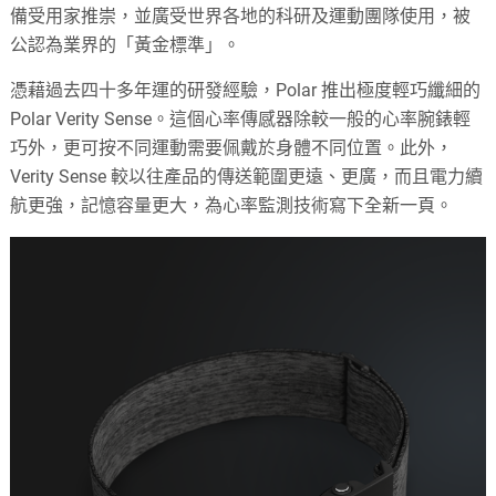
備受用家推崇，並廣受世界各地的科研及運動團隊使用，被
公認為業界的「黃金標準」。
憑藉過去四十多年運的研發經驗，Polar 推出極度輕巧纖細的
Polar Verity Sense。這個心率傳感器除較一般的心率腕錶輕
巧外，更可按不同運動需要佩戴於身體不同位置。此外，
Verity Sense 較以往產品的傳送範圍更遠、更廣，而且電力續
航更強，記憶容量更大，為心率監測技術寫下全新一頁。