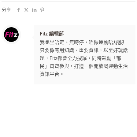
分享
Fitz 編輯部
我哋坐唔定、無時停，唔做運動唔舒服!
只要係有用知識、重要資訊，以至好玩話
題，Fitz都會全力搜羅，同時鼓勵「郁
民」齊齊參與，打造一個開放嘅運動生活
資訊平台。