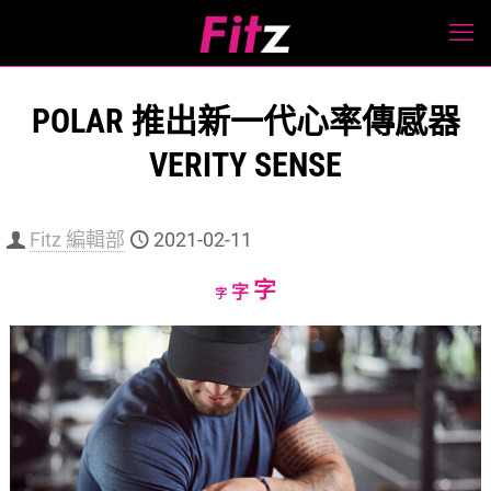
POLAR 推出新一代心率傳感器
VERITY SENSE
Fitz 編輯部
2021-02-11
Increase
字
Reset
Decrease
字
字
font
font
font
size.
size.
size.