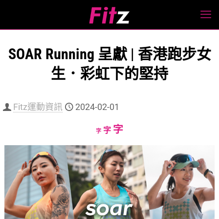
SOAR Running 呈獻 | 香港跑步女
生．彩虹下的堅持
Fitz運動資訊
2024-02-01
Increase
字
Reset
Decrease
字
字
font
font
font
size.
size.
size.