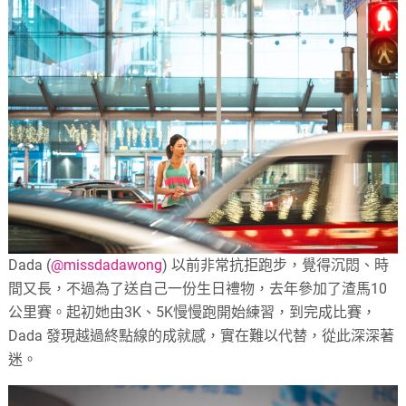
Dada (
@missdadawong
) 以前非常抗拒跑步，覺得沉悶、時
間又長，不過為了送自己一份生日禮物，去年參加了渣馬10
公里賽。起初她由3K、5K慢慢跑開始練習，到完成比賽，
Dada 發現越過終點線的成就感，實在難以代替，從此深深著
迷。