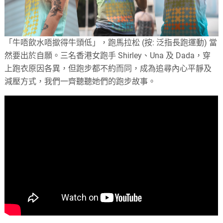
「牛唔飲水唔撳得牛頭低」，跑馬拉松 (按: 泛指長跑運動) 當
然要出於自願。三名香港女跑手 Shirley、Una 及 Dada，穿
上跑衣原因各異，但跑步都不約而同，成為追尋內心平靜及
減壓方式，我們一齊聽聽她們的跑步故事。