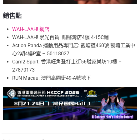
銷售點
WAH-LAAH! 網店
WAH-LAAH! 崇光百貨: 銅鑼灣店4樓 4-15C鋪
Action Panda 運動用品專門店: 觀塘道460號 觀塘工業中
心2期4樓P室 – 50118027
Cam2 Sport: 香港旺角登打士街56號家樂坊10樓 –
27870173
RUN Macau: 澳門高園街49-A號地下