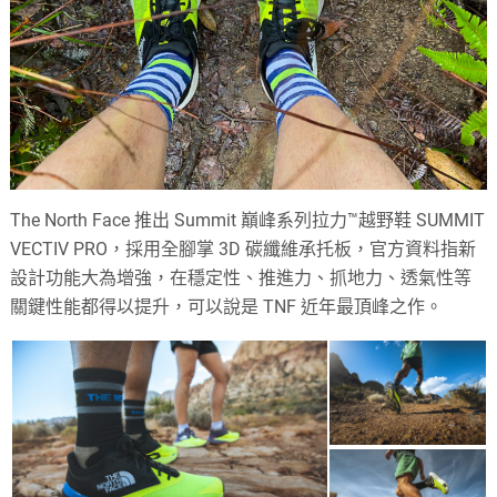
The North Face 推出 Summit 巔峰系列拉力™越野鞋 SUMMIT
VECTIV PRO，採用全腳掌 3D 碳纖維承托板，官方資料指新
設計功能大為增強，在穩定性、推進力、抓地力、透氣性等
關鍵性能都得以提升，可以說是 TNF 近年最頂峰之作。