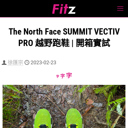
The North Face SUMMIT VECTIV
PRO 越野跑鞋 | 開箱實試
徐匯宗
2023-02-23
Increase
字
Reset
Decrease
字
字
font
font
font
size.
size.
size.