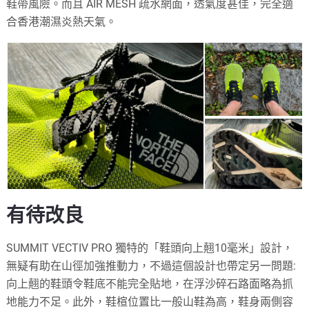
鞋帶風險。而且 AIR MESH 疏水網面，透氣度甚佳，完全適
合香港潮濕炎熱天氣。
有待改良
SUMMIT VECTIV PRO 獨特的「鞋頭向上翹10毫米」設計，
無疑有助在山徑加強推動力，不過這個設計也帶定另一問題:
向上翹的鞋頭令鞋底不能完全貼地，在浮沙碎石路面略為抓
地能力不足。此外，鞋楦位置比一般山鞋為高，鞋身兩側容