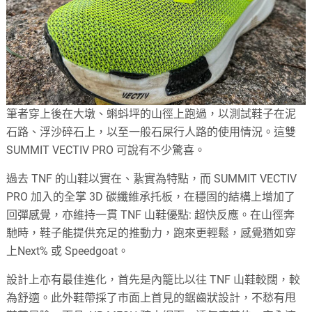
筆者穿上後在大墩、蝌蚪坪的山徑上跑過，以測試鞋子在泥
石路、浮沙碎石上，以至一般石屎行人路的使用情況。這雙
SUMMIT VECTIV PRO 可說有不少驚喜。
過去 TNF 的山鞋以實在、紥實為特點，而 SUMMIT VECTIV
PRO 加入的全掌 3D 碳纖維承托板，在穩固的結構上增加了
回彈感覺，亦維持一貫 TNF 山鞋優點: 超快反應。在山徑奔
馳時，鞋子能提供充足的推動力，跑來更輕鬆，感覺猶如穿
上Next% 或 Speedgoat。
設計上亦有最佳進化，首先是內籠比以往 TNF 山鞋較闊，較
為舒適。此外鞋帶採了市面上首見的鋸齒狀設計，不愁有甩