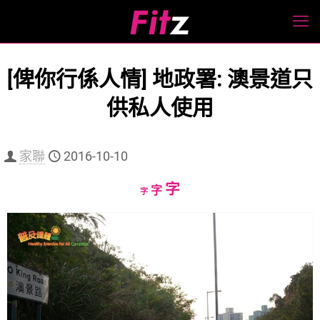
[俾你行係人情] 地政署: 澳景道只
供私人使用
家聯
2016-10-10
Increase
字
Reset
Decrease
字
字
font
font
font
size.
size.
size.